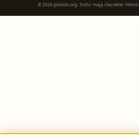
©
2026
pistolet.org
. Treści mają charakter inform