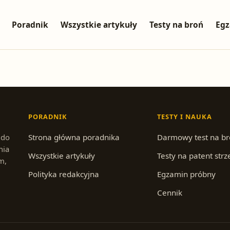
Poradnik
Wszystkie artykuły
Testy na broń
Egz
PORADNIK
TESTY I NAUKA
 do
Strona główna poradnika
Darmowy test na b
nia
Wszystkie artykuły
Testy na patent strz
m,
Polityka redakcyjna
Egzamin próbny
Cennik