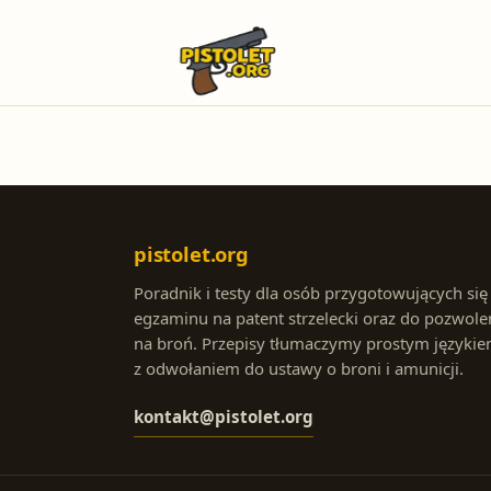
pistolet.org
Poradnik i testy dla osób przygotowujących się
egzaminu na patent strzelecki oraz do pozwole
na broń. Przepisy tłumaczymy prostym językie
z odwołaniem do ustawy o broni i amunicji.
kontakt@pistolet.org