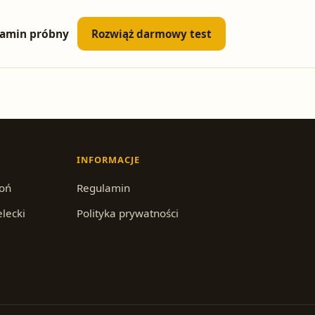
amin próbny
Rozwiąż darmowy test
INFORMACJE
roń
Regulamin
elecki
Polityka prywatności