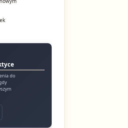
d nowym
nek
ktyce
ienia do
 gdy
rwszym