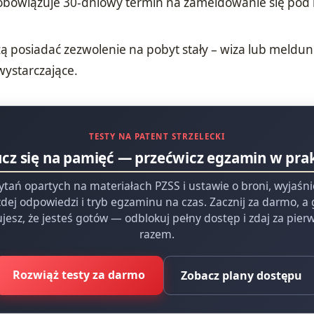
obowiązuje 30-dniowy termin na zameldowanie się po
 posiadać zezwolenie na pobyt stały – wiza lub meldu
wystarczające.
TESTY NA PATENT STRZELECKI
ucz się na pamięć — przećwicz egzamin w pra
ytań opartych na materiałach PZSS i ustawie o broni, wyjaśn
dej odpowiedzi i tryb egzaminu na czas. Zacznij za darmo, a
jesz, że jesteś gotów — odblokuj pełny dostęp i zdaj za pie
razem.
Rozwiąż testy za darmo
Zobacz plany dostępu