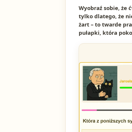
Wyobraź sobie, że ć
tylko dlatego, że n
żart – to twarde pr
pułapki, która pok