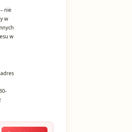
– nie
zy w
omnych
resu w
 adres
30-
ż