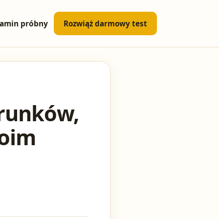
amin próbny
Rozwiąż darmowy test
arunków,
woim