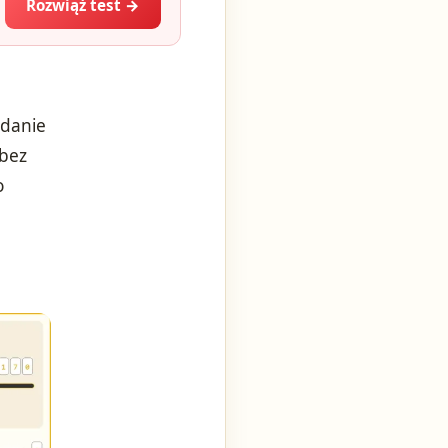
Rozwiąż test →
adanie
 bez
o