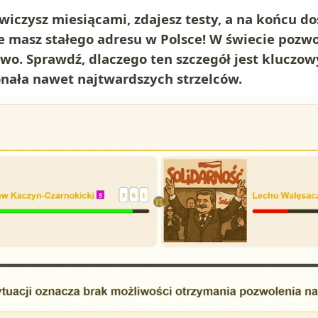
wiczysz miesiącami, zdajesz testy, a na końcu d
ie masz stałego adresu w Polsce! W świecie pozwo
awo. Sprawdź, dlaczego ten szczegół jest kluczow
onała nawet najtwardszych strzelców.