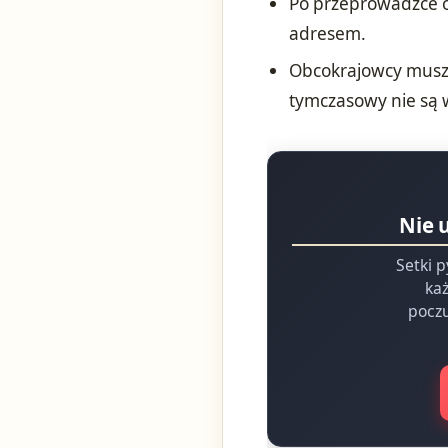
Po przeprowadzce 
adresem.
Obcokrajowcy muszą
tymczasowy nie są 
Nie 
Setki p
każ
poczu