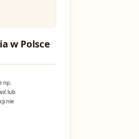
ia w Polsce
e np.
ić lub
ji nie