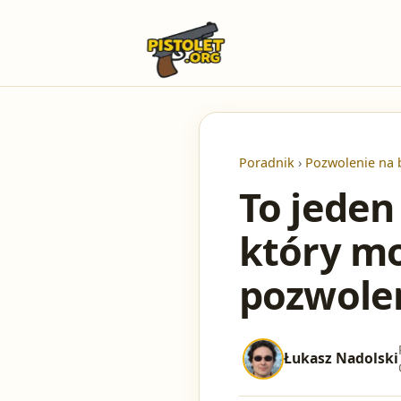
Poradnik
›
Pozwolenie na 
To jeden
który m
pozwole
Łukasz Nadolski