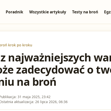
Poradnik
Wszystkie artykuły
Testy na broń
Egz
broń krok po kroku
 z najważniejszych w
oże zadecydować o t
niu na broń
Publikacja:
31 maja 2025, 23:42
Ostatnia aktualizacja:
26 lipca 2026, 06:36