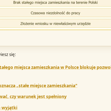
iesz się:
tałego miejsca zamieszkania w Polsce blokuje pozwo
oznacza „stałe miejsce zamieszkania"
wać, czy warunek jest spełniony
o wyjątki