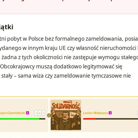
jątki
tni pobyt w Polsce bez formalnego zameldowania, posi
ydanego w innym kraju UE czy własność nieruchomości
 żadna z tych okoliczności nie zastępuje wymogu stałeg
. Obcokrajowcy muszą dodatkowo legitymować się
 stały – sama wiza czy zameldowanie tymczasowe nie