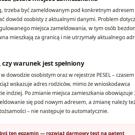
g, trzeba być zameldowanym pod konkretnym adresem 
ać dowód osobisty z aktualnymi danymi. Problem dotyc
egulowanego miejsca zameldowania, w tym osób bezd
awna mieszkają za granicą i nie utrzymały aktualnego ad
 czy warunek jest spełniony
w dowodzie osobistym oraz w rejestrze PESEL – czasem
 wciąż wskazuje adres rodziców, mimo że wnioskodawca
ie indziej. Po zmianie miejsca zamieszkania obowiązuje 
eldowanie się pod nowym adresem, a zmianę należy te
tożsamości – nie następuje to automatycznie.
łbyś ten egzamin — rozwiąż darmowy test na patent