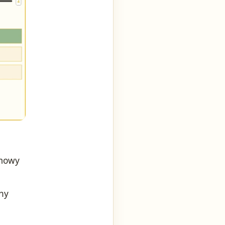
dmowy
ny