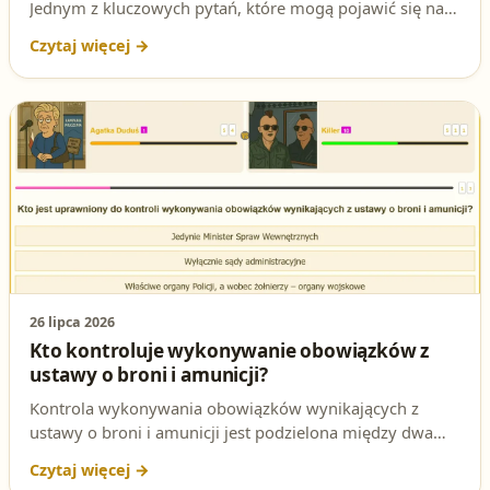
Jednym z kluczowych pytań, które mogą pojawić się na
teście, jest kwestia przewożenia załadowanej broni w
transporcie publicznym. W tym artykule dokładnie
omawiamy tę sytuację, abyś mógł pewnie odpowiedzieć
na egzaminie. Sprawdź też nasze testy na patent
strzelecki, aby lepiej się przygotować!
26 lipca 2026
Kto kontroluje wykonywanie obowiązków z
ustawy o broni i amunicji?
Kontrola wykonywania obowiązków wynikających z
ustawy o broni i amunicji jest podzielona między dwa
rodzaje organów, w zależności od statusu posiadacza
broni. Sprawdź poprawną odpowiedź na to pytanie