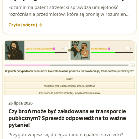
Egzamin na patent strzelecki sprawdza umiejętność
rozróżniania przedmiotów, które są bronią w rozumieniu
ustawy, od tych, które nią nie są. Sprawdź, dlaczego kij
do golfa nie jest bronią, a kusza i miotacz gazu już tak.
26 lipca 2026
Czy broń może być załadowana w transporcie
publicznym? Sprawdź odpowiedź na to ważne
pytanie!
Przygotowujesz się do egzaminu na patent strzelecki?