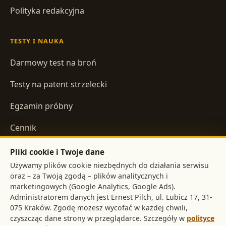
Polityka redakcyjna
TESTY I NAUKA
Darmowy test na broń
Testy na patent strzelecki
Egzamin próbny
Cennik
Pliki cookie i Twoje dane
INFORMACJE
Używamy plików cookie niezbędnych do działania serwisu
oraz – za Twoją zgodą – plików analitycznych i
Regulamin
marketingowych (Google Analytics, Google Ads).
Administratorem danych jest
,
Polityka prywatności
. Zgodę możesz wycofać w każdej chwili,
czyszcząc dane strony w przeglądarce. Szczegóły w
polityce