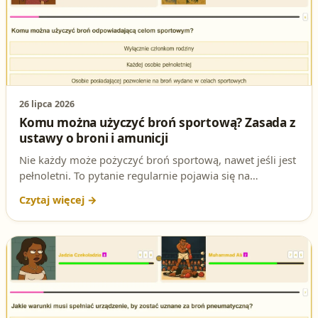
26 lipca 2026
Komu można użyczyć broń sportową? Zasada z
ustawy o broni i amunicji
Nie każdy może pożyczyć broń sportową, nawet jeśli jest
pełnoletni. To pytanie regularnie pojawia się na
egzaminie na patent strzelecki. Sprawdź, jaka jest
poprawna odpowiedź i dlaczego wynika ona wprost z
ustawy o broni i amunicji.