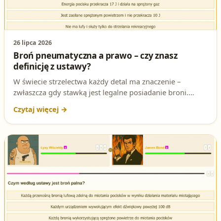
26 lipca 2026
Broń pneumatyczna a prawo – czy znasz
definicję z ustawy?
W świecie strzelectwa każdy detal ma znaczenie –
zwłaszcza gdy stawką jest legalne posiadanie broni.
Właśnie takie pytanie postawiło przed sobą tysiące
kandydatów na patent strzelecki. Czy wiesz, kiedy
urządzenie staje się bronią pneumatyczną w świetle
prawa? Przed Tobą kluczowy fragment egzaminacyjnej
układanki!