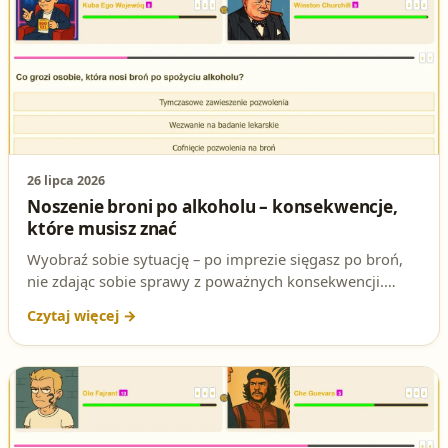
26 lipca 2026
Noszenie broni po alkoholu – konsekwencje,
które musisz znać
Wyobraź sobie sytuację – po imprezie sięgasz po broń,
nie zdając sobie sprawy z poważnych konsekwencji.
Właśnie takie pytanie może pojawić się na egzaminie na
patent strzelecki. Czy wiesz, co grozi za noszenie broni
po spożyciu alkoholu? Sprawdź, zanim przystąpisz do
testów!