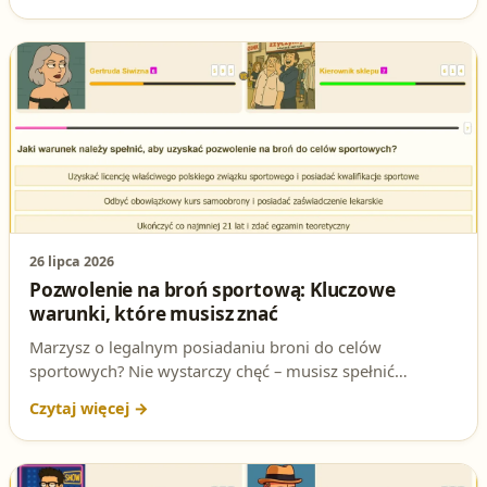
broni i amunicji.
26 lipca 2026
Pozwolenie na broń sportową: Kluczowe
warunki, które musisz znać
Marzysz o legalnym posiadaniu broni do celów
sportowych? Nie wystarczy chęć – musisz spełnić
konkretne wymagania prawne. W tym artykule dowiesz
się, jakie warunki są niezbędne, aby uzyskać pozwolenie
na broń sportową i jak przebiega cały proces. Sprawdź,
czy jesteś gotowy na ten krok!