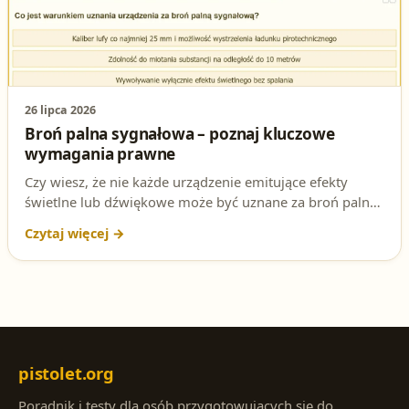
26 lipca 2026
Broń palna sygnałowa – poznaj kluczowe
wymagania prawne
Czy wiesz, że nie każde urządzenie emitujące efekty
świetlne lub dźwiękowe może być uznane za broń palną
sygnałową? W artykule rozbieramy na czynniki pierwsze
pytanie testowe, które często pojawia się na egzaminie
na patent strzelecki. Sprawdź, czy znasz poprawną
odpowiedź!
pistolet.org
Poradnik i testy dla osób przygotowujących się do