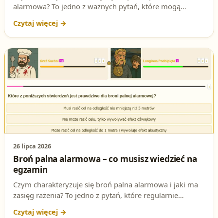
alarmowa? To jedno z ważnych pytań, które mogą
pojawić się na egzaminie na patent strzelecki. W tym
artykule dokładnie omówimy to zagadnienie, abyś mógł
przygotować się do testu i zdobyć pozwolenie na broń.
Sprawdź też, jak rozwiązywać testy online i zwiększyć
swoje szanse na sukces!
26 lipca 2026
Broń palna alarmowa – co musisz wiedzieć na
egzamin
Czym charakteryzuje się broń palna alarmowa i jaki ma
zasięg rażenia? To jedno z pytań, które regularnie
pojawia się na egzaminie na patent strzelecki. Sprawdź
poprawną odpowiedź i podstawę prawną w ustawie o