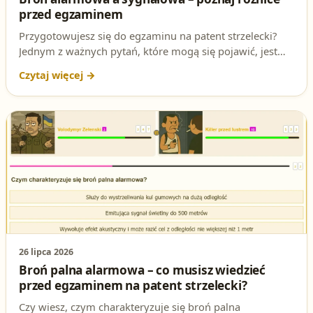
przed egzaminem
Przygotowujesz się do egzaminu na patent strzelecki?
Jednym z ważnych pytań, które mogą się pojawić, jest
różnica między bronią alarmową a sygnałową. W tym
artykule dokładnie wyjaśniamy, co mówi ustawa i jak
odpowiedzieć na to pytanie, aby zdobyć cenne punkty na
teście.
26 lipca 2026
Broń palna alarmowa – co musisz wiedzieć
przed egzaminem na patent strzelecki?
Czy wiesz, czym charakteryzuje się broń palna