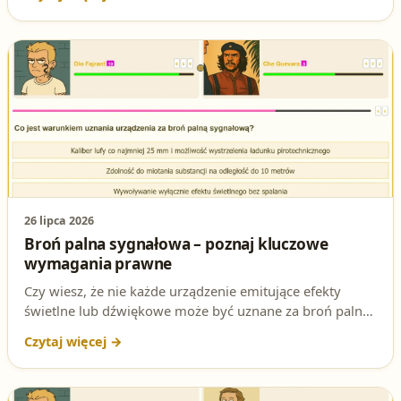
to podchwytliwe pytanie z testu na patent strzelecki.
26 lipca 2026
Broń palna sygnałowa – poznaj kluczowe
wymagania prawne
Czy wiesz, że nie każde urządzenie emitujące efekty
świetlne lub dźwiękowe może być uznane za broń palną
sygnałową? W artykule rozbieramy na czynniki pierwsze
pytanie testowe, które często pojawia się na egzaminie
na patent strzelecki. Sprawdź, czy znasz poprawną
odpowiedź!