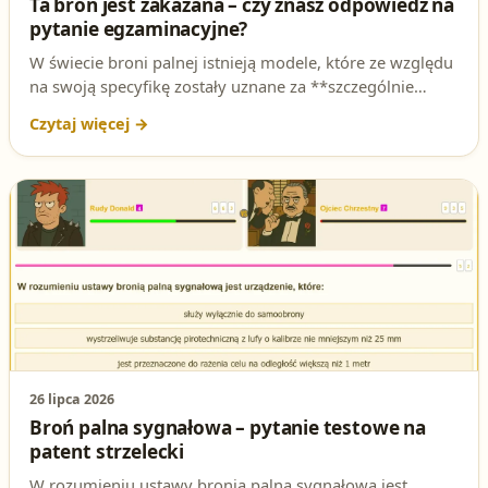
Ta broń jest zakazana – czy znasz odpowiedź na
pytanie egzaminacyjne?
W świecie broni palnej istnieją modele, które ze względu
na swoją specyfikę zostały uznane za **szczególnie
niebezpieczne**. Czy wiesz, o który rodzaj chodzi? To
właśnie jedno z pytań, które może pojawić się na
egzaminie na patent strzelecki. Sprawdź swoją wiedzę i
dowiedz się, dlaczego ta broń jest wyjątkowa – i to nie w
pozytywnym znaczeniu!
26 lipca 2026
Broń palna sygnałowa – pytanie testowe na
patent strzelecki
W rozumieniu ustawy bronią palną sygnałową jest