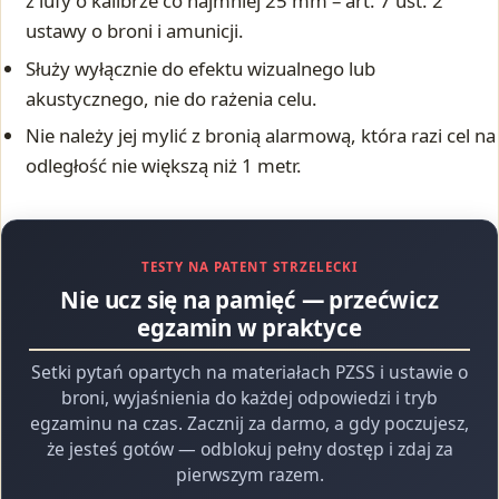
z lufy o kalibrze co najmniej 25 mm – art. 7 ust. 2
ustawy o broni i amunicji.
Służy wyłącznie do efektu wizualnego lub
akustycznego, nie do rażenia celu.
Nie należy jej mylić z bronią alarmową, która razi cel na
odległość nie większą niż 1 metr.
TESTY NA PATENT STRZELECKI
Nie ucz się na pamięć — przećwicz
egzamin w praktyce
Setki pytań opartych na materiałach PZSS i ustawie o
broni, wyjaśnienia do każdej odpowiedzi i tryb
egzaminu na czas. Zacznij za darmo, a gdy poczujesz,
że jesteś gotów — odblokuj pełny dostęp i zdaj za
pierwszym razem.