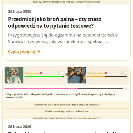
26 lipca 2026
Przedmiot jako broń palna – czy znasz
odpowiedź na to pytanie testowe?
Przygotowujesz się do egzaminu na patent strzelecki?
Sprawdź, czy wiesz, jaki warunek musi spełniać
przedmiot, by uznać go za możliwy do przystosowania
do miotania. To jedno z tych pytań, które mogą
zaskoczyć!
26 lipca 2026