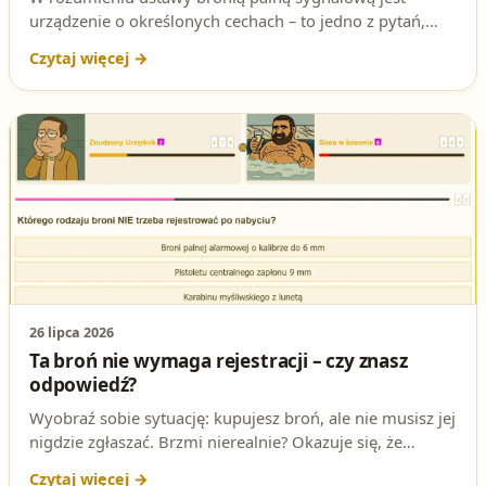
urządzenie o określonych cechach – to jedno z pytań,
które regularnie pojawia się na egzaminie na patent
strzelecki. Sprawdź poprawną odpowiedź i podstawę
prawną.
26 lipca 2026
Ta broń nie wymaga rejestracji – czy znasz
odpowiedź?
Wyobraź sobie sytuację: kupujesz broń, ale nie musisz jej
nigdzie zgłaszać. Brzmi nierealnie? Okazuje się, że
istnieje taki przypadek! Sprawdź, czy znasz odpowiedź na