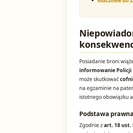
Kluczowe do 
Niepowiadomi
konsekwenc
Posiadanie broni wiąże
informowanie Policji
może skutkować
cofn
na egzaminie na patent
istotnego obowiązku a
Podstawa prawna
Zgodnie z
art. 18 ust.