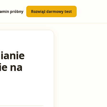
amin próbny
Rozwiąż darmowy test
ianie
ie na