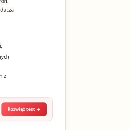
roń.
adacza
,
nych
h z
Rozwiąż test →