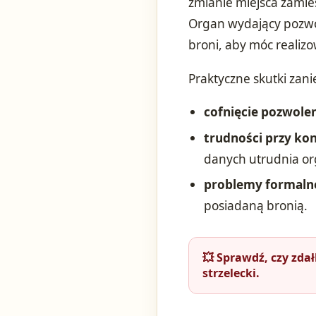
zmianie miejsca zamie
Organ wydający pozwol
broni, aby móc realiz
Praktyczne skutki zan
cofnięcie pozwole
trudności przy ko
danych utrudnia or
problemy formalne
posiadaną bronią.
💥 Sprawdź, czy zda
strzelecki.