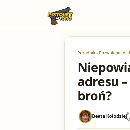
Poradnik
›
Pozwolenie na 
Niepowia
adresu –
broń?
P
Beata Kołodziej
O