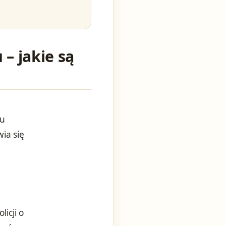
– jakie są
ku
wia się
icji o