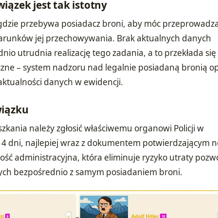
iązek jest tak istotny
, gdzie przebywa posiadacz broni, aby móc przeprowadz
 warunków jej przechowywania. Brak aktualnych danych
io utrudnia realizację tego zadania, a to przekłada się
zne – system nadzoru nad legalnie posiadaną bronią op
aktualności danych w ewidencji.
wiązku
zkania należy zgłosić właściwemu organowi Policji w
4 dni, najlepiej wraz z dokumentem potwierdzającym 
ość administracyjna, która eliminuje ryzyko utraty pozw
nych bezpośrednio z samym posiadaniem broni.