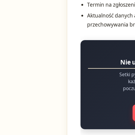
Termin na zgłoszeni
Aktualność danych 
przechowywania br
Nie 
Setki p
każ
poczu