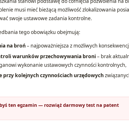
szkania stanowi podstawę do cofnięcia pozwolenia na b
enie musi mieć bieżącą możliwość zlokalizowania posi
ować swoje ustawowe zadania kontrolne.
iedbania tego obowiązku obejmują:
nia na broń
– najpoważniejsza z możliwych konsekwencji
ntroli warunków przechowywania broni
– brak aktual
ganowi wykonanie ustawowych czynności kontrolnych,
 przy kolejnych czynnościach urzędowych
związanyc
łbyś ten egzamin — rozwiąż darmowy test na patent