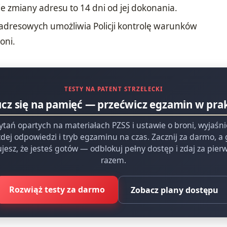
e zmiany adresu to 14 dni od jej dokonania.
adresowych umożliwia Policji kontrolę warunków
oni.
TESTY NA PATENT STRZELECKI
ucz się na pamięć — przećwicz egzamin w pra
ytań opartych na materiałach PZSS i ustawie o broni, wyjaśn
dej odpowiedzi i tryb egzaminu na czas. Zacznij za darmo, a
jesz, że jesteś gotów — odblokuj pełny dostęp i zdaj za pie
razem.
Rozwiąż testy za darmo
Zobacz plany dostępu