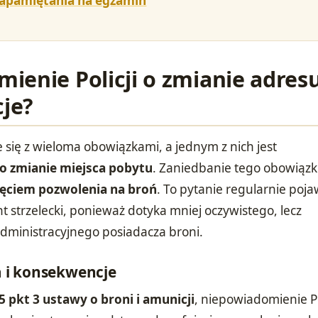
zapamiętania na egzamin
enie Policji o zmianie adresu 
je?
 się z wieloma obowiązkami, a jednym z nich jest
 o zmianie miejsca pobytu
. Zaniedbanie tego obowiąz
ięciem pozwolenia na broń
. To pytanie regularnie poja
 strzelecki, ponieważ dotyka mniej oczywistego, lecz
dministracyjnego posiadacza broni.
 i konsekwencje
 5 pkt 3 ustawy o broni i amunicji
, niepowiadomienie Pol