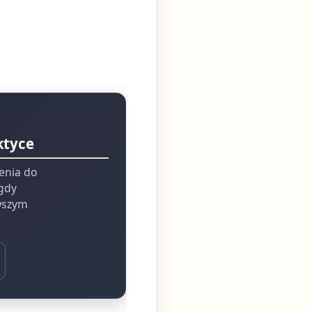
ktyce
ienia do
 gdy
rwszym