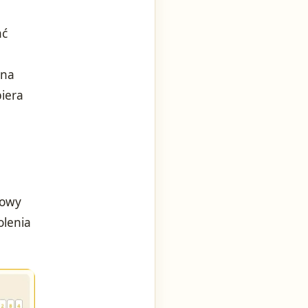
ać
 na
iera
nowy
olenia