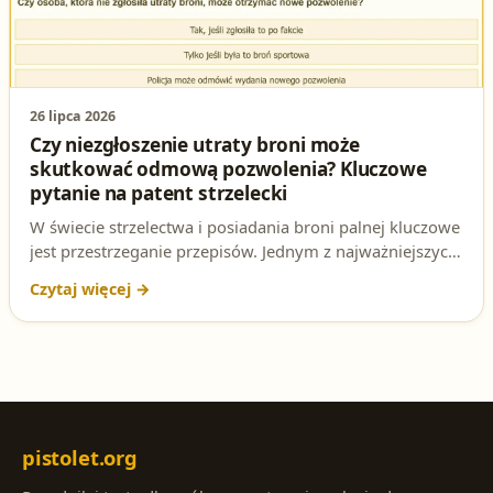
26 lipca 2026
Czy niezgłoszenie utraty broni może
skutkować odmową pozwolenia? Kluczowe
pytanie na patent strzelecki
W świecie strzelectwa i posiadania broni palnej kluczowe
jest przestrzeganie przepisów. Jednym z najważniejszych
pytań na egzaminie na patent strzelecki jest to, czy
osoba, która nie zgłosiła utraty broni, może otrzymać
nowe pozwolenie. W tym artykule rozbieramy to pytanie
na czynniki pierwsze, analizując odpowiedzi i
konsekwencje prawne. Czy wiesz, która odpowiedź jest
poprawna? Sprawdź, zanim przystąpisz do egzaminu!
pistolet.org