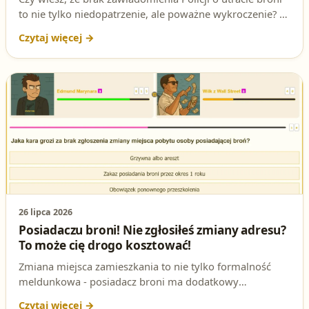
to nie tylko niedopatrzenie, ale poważne wykroczenie? W
ferworze przygotowań do egzaminu na patent strzelecki
wiele osób zapomina o tym ważnym detalu. Sprawdź,
dlaczego to takie istotne i jak uniknąć kosztownych
błędów!
26 lipca 2026
Posiadaczu broni! Nie zgłosiłeś zmiany adresu?
To może cię drogo kosztować!
Zmiana miejsca zamieszkania to nie tylko formalność
meldunkowa - posiadacz broni ma dodatkowy
obowiązek zgłoszenia tego faktu Policji. Sprawdź, jaka