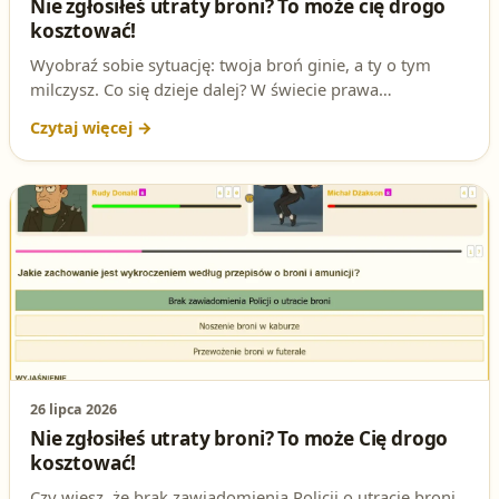
Nie zgłosiłeś utraty broni? To może cię drogo
kosztować!
Wyobraź sobie sytuację: twoja broń ginie, a ty o tym
milczysz. Co się dzieje dalej? W świecie prawa
strzeleckiego takie zaniedbanie ma konkretne
konsekwencje. Właśnie takie pytanie pojawia się na
egzaminie na patent strzelecki i może zdecydować o
twoim sukcesie lub porażce. Zanim odpowiesz, poznaj
zaskakujące szczegóły!
26 lipca 2026
Nie zgłosiłeś utraty broni? To może Cię drogo
kosztować!
Czy wiesz, że brak zawiadomienia Policji o utracie broni