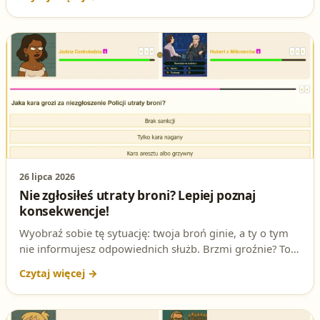
kara grozi za niedopełnienie tego wymogu i jaki termin
obowiązuje.
26 lipca 2026
Nie zgłosiłeś utraty broni? Lepiej poznaj
konsekwencje!
Wyobraź sobie tę sytuację: twoja broń ginie, a ty o tym
nie informujesz odpowiednich służb. Brzmi groźnie? To
nie tylko kwestia etyki, ale też prawa! W tym artykule
rozbieramy na części pierwsze jedno z najważniejszych
pytań na egzaminie na patent strzelecki. Czy wiesz, co ci
grozi za taki błąd?