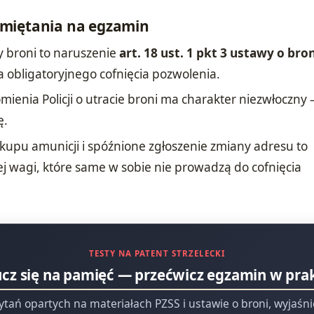
miętania na egzamin
y broni to naruszenie
art. 18 ust. 1 pkt 3 ustawy o bron
 obligatoryjnego cofnięcia pozwolenia.
enia Policji o utracie broni ma charakter niezwłoczny 
ę.
upu amunicji i spóźnione zgłoszenie zmiany adresu to
j wagi, które same w sobie nie prowadzą do cofnięcia
TESTY NA PATENT STRZELECKI
ucz się na pamięć — przećwicz egzamin w pra
ytań opartych na materiałach PZSS i ustawie o broni, wyjaśn