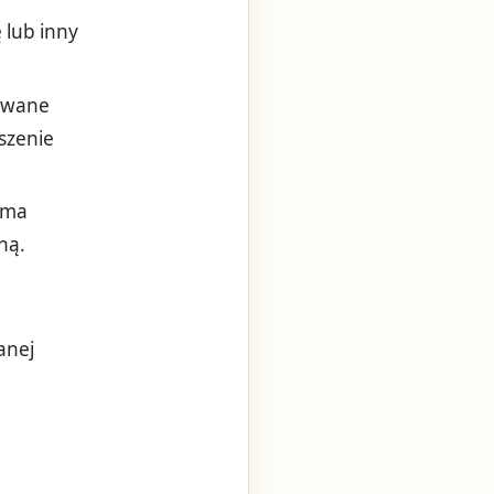
 lub inny
towane
szenie
a ma
ną.
anej