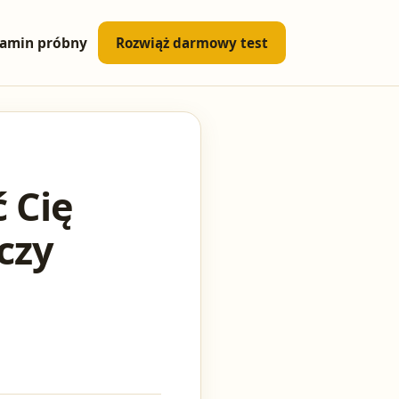
amin próbny
Rozwiąż darmowy test
 Cię
czy