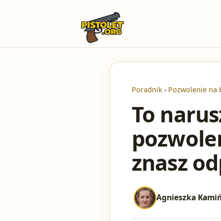
Poradnik
›
Pozwolenie na 
To narus
pozwolen
znasz o
Agnieszka Kami