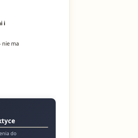
i i
– nie ma
ktyce
ienia do