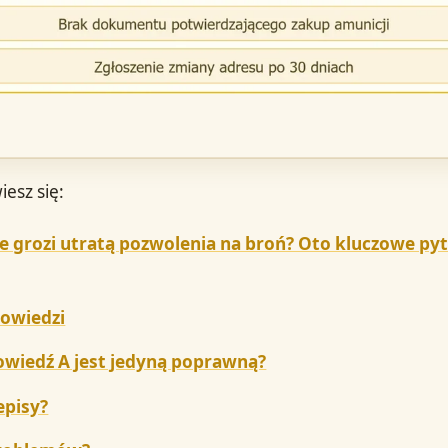
iesz się:
e grozi utratą pozwolenia na broń? Oto kluczowe py
owiedzi
wiedź A jest jedyną poprawną?
episy?