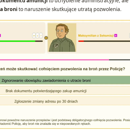
dokumentu amunicji
to uchybienie administracyjne, ale
a broni
to naruszenie skutkujące utratą pozwolenia.