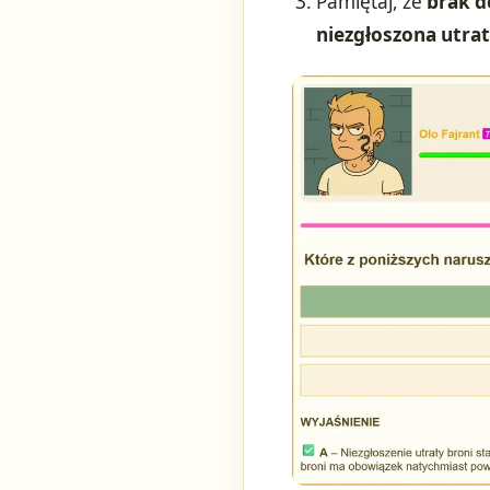
Pamiętaj, że
brak 
niezgłoszona utrat