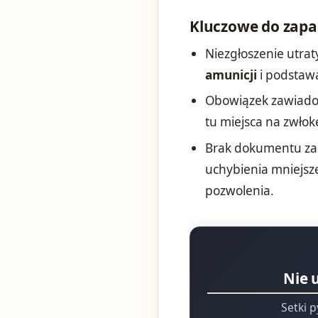
Kluczowe do zapa
Niezgłoszenie utrat
amunicji
i podstawa
Obowiązek zawiadomi
tu miejsca na zwłok
Brak dokumentu zak
uchybienia mniejsze
pozwolenia.
Nie 
Setki p