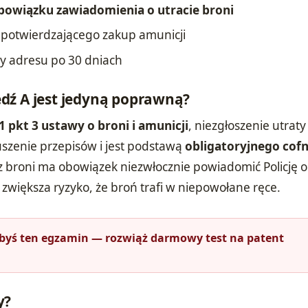
bowiązku zawiadomienia o utracie broni
potwierdzającego zakup amunicji
ny adresu po 30 dniach
dź A jest jedyną poprawną?
 1 pkt 3 ustawy o broni i amunicji
, niezgłoszenie utraty
szenie przepisów i jest podstawą
obligatoryjnego cofn
z broni ma obowiązek niezwłocznie powiadomić Policję o 
 zwiększa ryzyko, że broń trafi w niepowołane ręce.
łbyś ten egzamin — rozwiąż darmowy test na patent
y?