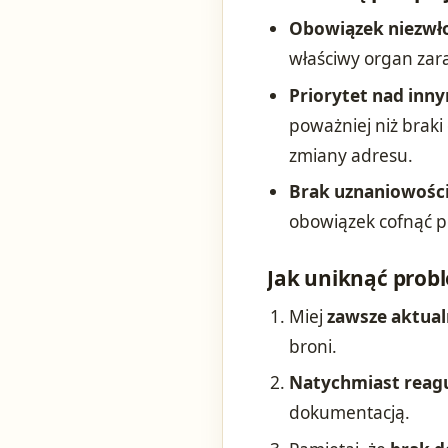
Obowiązek niezwło
właściwy organ zara
Priorytet nad inn
poważniej niż brak
zmiany adresu.
Brak uznaniowośc
obowiązek cofnąć p
Jak uniknąć pro
Miej
zawsze aktua
broni.
Natychmiast reag
dokumentacją.