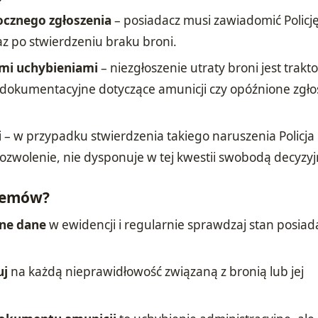
cznego zgłoszenia
– posiadacz musi zawiadomić Policję
z po stwierdzeniu braku broni.
ymi uchybieniami
– niezgłoszenie utraty broni jest trak
i dokumentacyjne dotyczące amunicji czy opóźnione zgło
i
– w przypadku stwierdzenia takiego naruszenia Policj
ozwolenie, nie dysponuje w tej kwestii swobodą decyzyj
blemów?
lne dane
w ewidencji i regularnie sprawdzaj stan posiad
uj
na każdą nieprawidłowość związaną z bronią lub jej