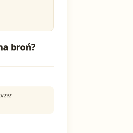
na broń?
przez