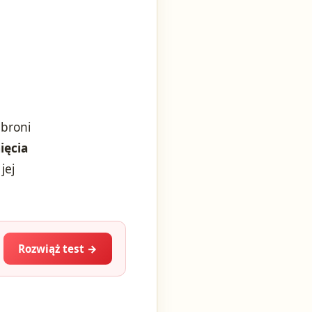
 broni
ięcia
jej
Rozwiąż test →