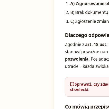
A) Zignorowanie o
B) Brak dokumentu 
C) Zgłoszenie zmia
Dlaczego odpowie
Zgodnie z
art. 18 ust.
stanowi poważne naru
pozwolenia
. Posiadac
utracie – każda zwłoka
💥 Sprawdź, czy zda
strzelecki.
Co mówią przepis