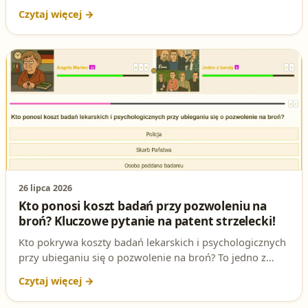
inne. Jedno z nich dotyczy uprzedniej zgody
przewozowej i może zadecydować o tym, czy
zdobędziesz upragnione pozwolenie na broń. Sprawdź,
czy znasz na nie odpowiedź!
26 lipca 2026
Kto ponosi koszt badań przy pozwoleniu na
broń? Kluczowe pytanie na patent strzelecki!
Kto pokrywa koszty badań lekarskich i psychologicznych
przy ubieganiu się o pozwolenie na broń? To jedno z
częstych pytań na egzaminie na patent strzelecki.
Wyjaśniamy, kto płaci za badania i na jakiej podstawie
prawnej.