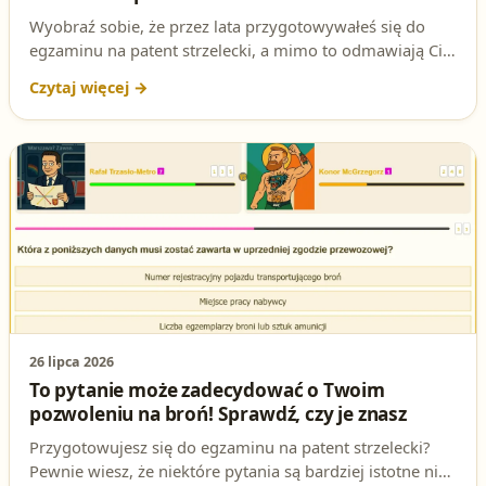
Wyobraź sobie, że przez lata przygotowywałeś się do
egzaminu na patent strzelecki, a mimo to odmawiają Ci
pozwolenia na broń. Odpowiedź kryje się w pytaniu o
czyn, który przekreśla szanse na legalne posiadanie
broni – sprawdź, o co dokładnie chodzi.
26 lipca 2026
To pytanie może zadecydować o Twoim
pozwoleniu na broń! Sprawdź, czy je znasz
Przygotowujesz się do egzaminu na patent strzelecki?
Pewnie wiesz, że niektóre pytania są bardziej istotne niż