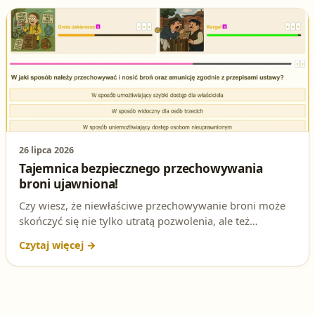
26 lipca 2026
Tajemnica bezpiecznego przechowywania
broni ujawniona!
Czy wiesz, że niewłaściwe przechowywanie broni może
skończyć się nie tylko utratą pozwolenia, ale też
poważnymi konsekwencjami prawnymi? W ferworze
przygotowań do egzaminu na patent strzelecki, to
pytanie pojawia się szczególnie często. Rozstrzygnijmy je
raz na zawsze!