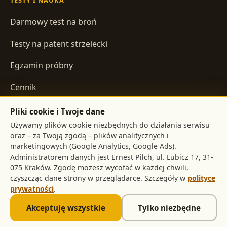
Darmowy test na broń
Testy na patent strzelecki
Egzamin próbny
Cennik
Pliki cookie i Twoje dane
INFORMACJE
Używamy plików cookie niezbędnych do działania serwisu
oraz – za Twoją zgodą – plików analitycznych i
Regulamin
marketingowych (Google Analytics, Google Ads).
Administratorem danych jest
,
Polityka prywatności
. Zgodę możesz wycofać w każdej chwili,
czyszcząc dane strony w przeglądarce. Szczegóły w
polityce
prywatności
.
©
2026
pistolet.org
. Treści mają charakter informacyjny i nie
Akceptuję wszystkie
Tylko niezbędne
stanowią porady prawnej.