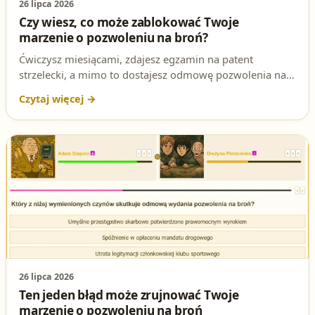
26 lipca 2026
Czy wiesz, co może zablokować Twoje
marzenie o pozwoleniu na broń?
Ćwiczysz miesiącami, zdajesz egzamin na patent
strzelecki, a mimo to dostajesz odmowę pozwolenia na
broń. Powód bywa prozaiczny: brak stałego miejsca
pobytu w Polsce. To nie formalność do pominięcia –
prawo w tej kwestii jest bezwzględne, dlatego warto znać
dokładnie tę przesłankę przed egzaminem.
26 lipca 2026
Ten jeden błąd może zrujnować Twoje
marzenie o pozwoleniu na broń