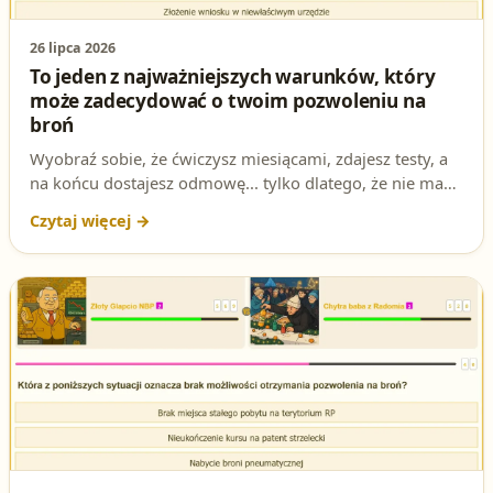
26 lipca 2026
To jeden z najważniejszych warunków, który
może zadecydować o twoim pozwoleniu na
broń
Wyobraź sobie, że ćwiczysz miesiącami, zdajesz testy, a
na końcu dostajesz odmowę... tylko dlatego, że nie masz
stałego adresu w Polsce! W świecie pozwoleń na broń to
nie żart – to twarde prawo. Sprawdź, dlaczego ten
szczegół jest kluczowy i jak uniknąć pułapki, która
pokonała nawet najtwardszych strzelców.