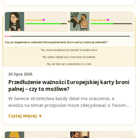
26 lipca 2026
Przedłużenie ważności Europejskiej karty broni
palnej – czy to możliwe?
W świecie strzelectwa każdy detal ma znaczenie, a
wiedza na temat przepisów może zdecydować o Twoim
sukcesie. Czy po wygaśnięciu ważności Europejskiej
karty broni palnej można ją odnowić? To pytanie często
pojawia się na egzaminach i w testach na patent
strzelecki. Przygotowaliśmy dla Ciebie szczegółową