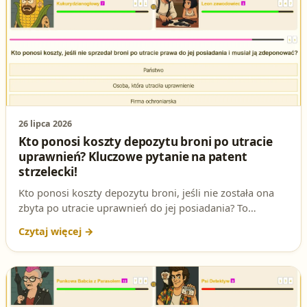
analizę, która pomoże Ci zrozumieć ten ważny aspekt
prawa. Sprawdź, czy znasz odpowiedź i ćwicz z nami!
26 lipca 2026
Kto ponosi koszty depozytu broni po utracie
uprawnień? Kluczowe pytanie na patent
strzelecki!
Kto ponosi koszty depozytu broni, jeśli nie została ona
zbyta po utracie uprawnień do jej posiadania? To
podchwytliwe pytanie testowe na egzaminie na patent
strzelecki - wyjaśniamy zasadę i podstawę prawną.