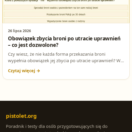
26 lipca 2026
Obowiązek zbycia broni po utracie uprawnień
– co jest dozwolone?
Czy wiesz, że nie każda forma przekazania broni
wypełnia obowiązek jej zbycia po utracie uprawnień? W
tym artykule wyjaśniamy to pytanie testowe na patent
strzelecki: która sytuacja nie spełnia obowiązku zbycia i
dlaczego. Sprawdź poprawną odpowiedź i jej podstawę
prawną.
pistolet.org
Poradnik i testy dla osób przygotowujących się do