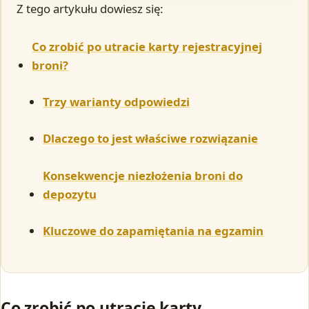
Z tego artykułu dowiesz się:
Co zrobić po utracie karty rejestracyjnej
broni?
Trzy warianty odpowiedzi
Dlaczego to jest właściwe rozwiązanie
Konsekwencje niezłożenia broni do
depozytu
Kluczowe do zapamiętania na egzamin
Co zrobić po utracie karty