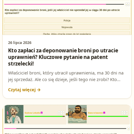
26 lipca 2026
Kto zapłaci za deponowanie broni po utracie
uprawnień? Kluczowe pytanie na patent
strzelecki!
Właściciel broni, który utracił uprawnienia, ma 30 dni na
jej sprzedaż. Ale co się dzieje, jeśli tego nie zrobi? Kto
wtedy ponosi koszty deponowania broni? To pytanie
często pojawia się na testach na patent strzelecki i może
zdecydować o wyniku Twojego egzaminu.
Przedstawiamy szczegółową analizę tego zagadnienia,
opartą na przepisach prawa.