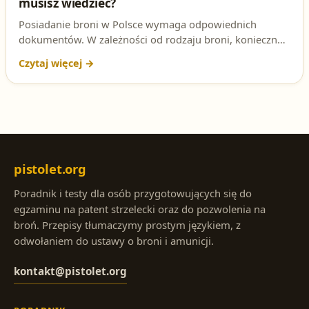
musisz wiedzieć?
Posiadanie broni w Polsce wymaga odpowiednich
dokumentów. W zależności od rodzaju broni, konieczne
jest pozwolenie lub karta rejestracyjna. Sprawdź, jakie
przepisy regulują tę kwestię i kto może wydać
wymagane dokumenty.
pistolet.org
Poradnik i testy dla osób przygotowujących się do
egzaminu na patent strzelecki oraz do pozwolenia na
broń. Przepisy tłumaczymy prostym językiem, z
odwołaniem do ustawy o broni i amunicji.
kontakt@pistolet.org