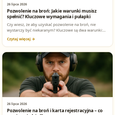
26 lipca 2026
Pozwolenie na broń: Jakie warunki musisz
spełnić? Kluczowe wymagania i pułapki
Czy wiesz, że aby uzyskać pozwolenie na broń, nie
wystarczy być niekaranym? Kluczowe są dwa warunki:
brak zagrożenia dla bezpieczeństwa i ważna przyczyna
posiadania broni. Sprawdź, co dokładnie mówi prawo i
uniknij błędów przy składaniu wniosku!
26 lipca 2026
Pozwolenie na broń i karta rejestracyjna – co