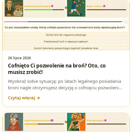
26 lipca 2026
Cofnięto Ci pozwolenie na broń? Oto, co
musisz zrobić!
Wyobraź sobie sytuację: po latach legalnego posiadania
broni nagle otrzymujesz decyzję o cofnięciu pozwolenia.
Co teraz? Sprawdź, jakie obowiązki nakłada na Ciebie
ustawa i jak brzmi poprawna odpowiedź na to pytanie
testowe na patent strzelecki.