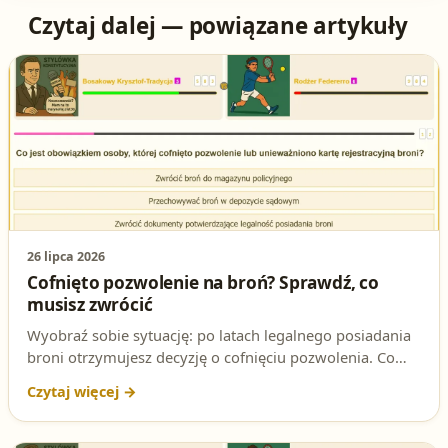
Czytaj dalej — powiązane artykuły
26 lipca 2026
Cofnięto pozwolenie na broń? Sprawdź, co
musisz zwrócić
Wyobraź sobie sytuację: po latach legalnego posiadania
broni otrzymujesz decyzję o cofnięciu pozwolenia. Co
robisz? Znajomość obowiązków w takiej sytuacji to jedno
z kluczowych zagadnień na egzaminie na patent
strzelecki. Sprawdź, jakie dokumenty musisz zwrócić i w
jakim terminie.