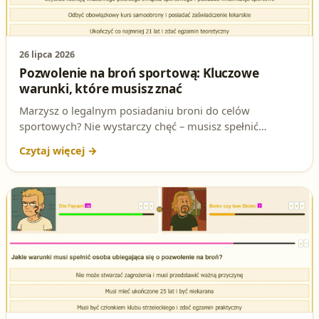
26 lipca 2026
Pozwolenie na broń sportową: Kluczowe
warunki, które musisz znać
Marzysz o legalnym posiadaniu broni do celów
sportowych? Nie wystarczy chęć – musisz spełnić
konkretne wymagania prawne. W tym artykule dowiesz
się, jakie warunki są niezbędne, aby uzyskać pozwolenie
na broń sportową i jak przebiega cały proces. Sprawdź,
czy jesteś gotowy na ten krok!