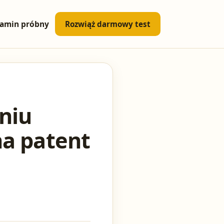
amin próbny
Rozwiąż darmowy test
eniu
na patent