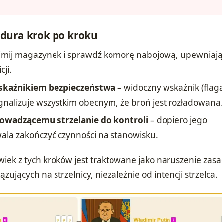
dura krok po kroku
jmij magazynek i sprawdź komorę nabojową, upewniając
cji.
wskaźnikiem bezpieczeństwa
– widoczny wskaźnik (flag
gnalizuje wszystkim obecnym, że broń jest rozładowana
owadzącemu strzelanie do kontroli
– dopiero jego
ala zakończyć czynności na stanowisku.
wiek z tych kroków jest traktowane jako naruszenie zas
ujących na strzelnicy, niezależnie od intencji strzelca.