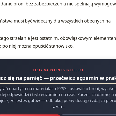
danie broni bez zabezpieczenia nie spełniają wymogó
ństwa musi być widoczny dla wszystkich obecnych na
ego strzelanie jest ostatnim, obowiązkowym elemente
o po niej można opuścić stanowisko.
TESTY NA PATENT STRZELECKI
ucz się na pamięć — przećwicz egzamin w pra
ytań opartych na materiałach PZSS i ustawie o broni, wyjaśn
dej odpowiedzi i tryb egzaminu na czas. Zacznij za darmo, a
jesz, że jesteś gotów — odblokuj pełny dostęp i zdaj za pie
razem.