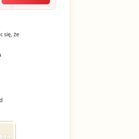
 się, że
a
.
ad