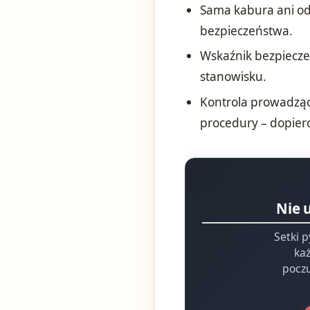
Sama kabura ani od
bezpieczeństwa.
Wskaźnik bezpiecze
stanowisku.
Kontrola prowadząc
procedury – dopier
Nie 
Setki p
każ
poczu