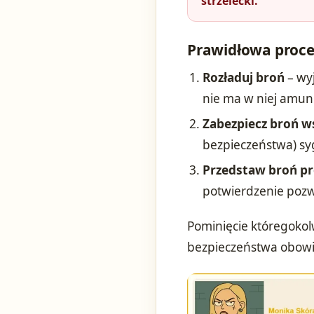
strzelecki.
Prawidłowa proce
Rozładuj broń
– wy
nie ma w niej amuni
Zabezpiecz broń 
bezpieczeństwa) sy
Przedstaw broń pr
potwierdzenie pozw
Pominięcie któregokol
bezpieczeństwa obowiąz