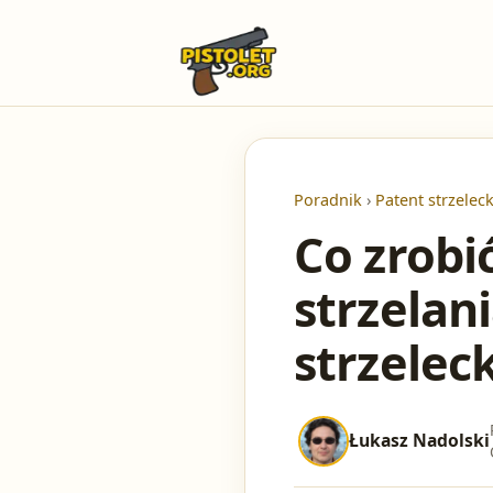
Poradnik
›
Patent strzeleck
Co zrobi
strzelan
strzeleck
Łukasz Nadolski