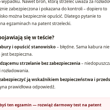
 wypadku. Nawet broń, którą strzelec uważa za rozład
nie zabezpieczona i pokazana do kontroli – dopiero to
isko można bezpiecznie opuścić. Dlatego pytanie to
 na egzaminach na patent strzelecki.
ojawiają się w teście?
abury i opuścić stanowisko
– błędne. Sama kabura nie
 jest bezpieczna.
zącemu strzelanie bez zabezpieczenia
– niedopuszcz
i rozładowania.
zabezpieczyć ją wskaźnikiem bezpieczeństwa i przed
dyna prawidłowa odpowiedź.
łbyś ten egzamin — rozwiąż darmowy test na patent