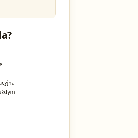
ia?
na
acyjna
każdym