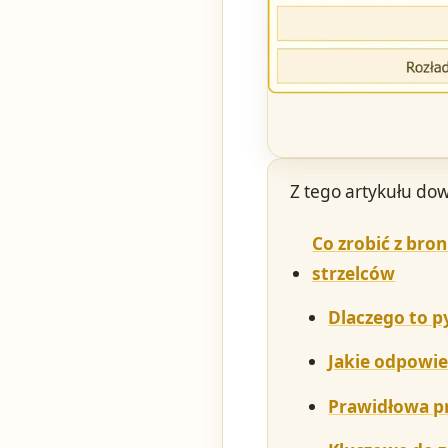
Z tego artykułu dow
Co zrobić z bro
strzelców
Dlaczego to py
Jakie odpowied
Prawidłowa p