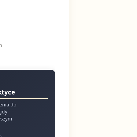
w
m
ktyce
ienia do
 gdy
rwszym