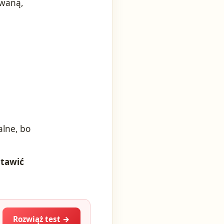
owaną,
alne, bo
stawić
Rozwiąż test →