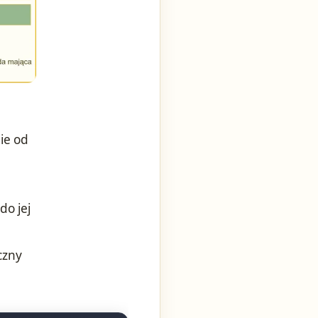
ie od
do jej
czny