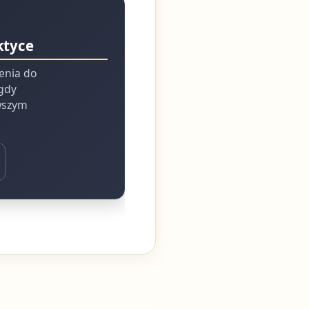
ktyce
ienia do
 gdy
rwszym