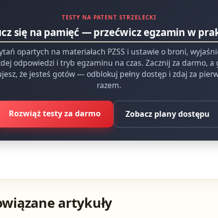
TESTY NA PATENT STRZELECKI
ucz się na pamięć — przećwicz egzamin w pra
ytań opartych na materiałach PZSS i ustawie o broni, wyjaśn
dej odpowiedzi i tryb egzaminu na czas. Zacznij za darmo, a
jesz, że jesteś gotów — odblokuj pełny dostęp i zdaj za pie
razem.
Rozwiąż testy za darmo
Zobacz plany dostępu
owiązane artykuły