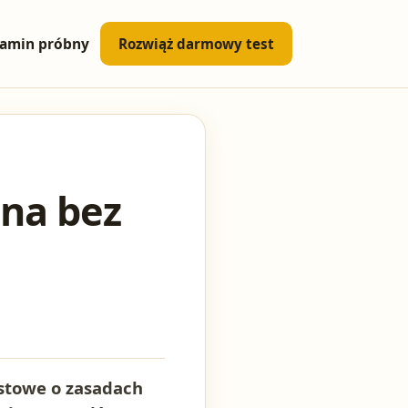
amin próbny
Rozwiąż darmowy test
na bez
estowe o zasadach