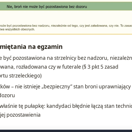
miętania na egzamin
 być pozostawiona na strzelnicy bez nadzoru, niezależn
dowana, rozładowana czy w futerale (§ 3 pkt 5 zasad
tu strzeleckiego)
ków – nie istnieje „bezpieczny” stan broni uprawniający 
dozoru
łaśnie tę pułapkę: kandydaci błędnie łączą stan techni
 jej pozostawienia