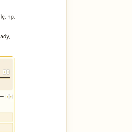
lę, np.
sady,