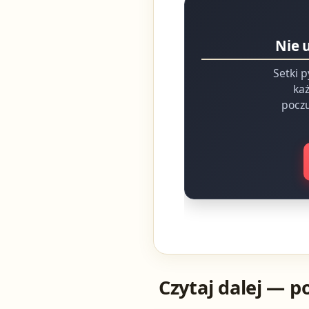
Nie 
Setki p
każ
poczu
Czytaj dalej — p