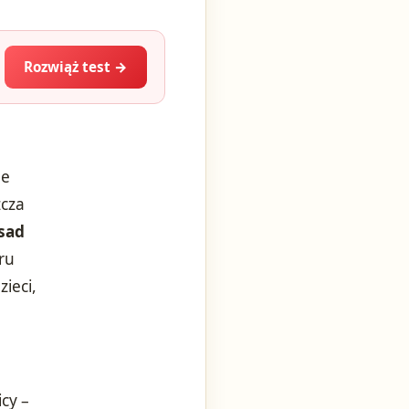
Rozwiąż test →
le
zcza
asad
ru
ieci,
icy –