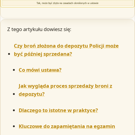
Z tego artykułu dowiesz się:
Czy broń złożona do depozytu Policji może
być później sprzedana?
Co mówi ustawa?
Jak wygląda proces sprzedaży broni z
depozytu?
Dlaczego to istotne w praktyce?
Kluczowe do zapamiętania na egzamin