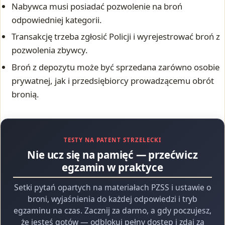
Nabywca musi posiadać pozwolenie na broń
odpowiedniej kategorii.
Transakcję trzeba zgłosić Policji i wyrejestrować broń z
pozwolenia zbywcy.
Broń z depozytu może być sprzedana zarówno osobie
prywatnej, jak i przedsiębiorcy prowadzącemu obrót
bronią.
TESTY NA PATENT STRZELECKI
Nie ucz się na pamięć — przećwicz
egzamin w praktyce
Setki pytań opartych na materiałach PZSS i ustawie o
broni, wyjaśnienia do każdej odpowiedzi i tryb
egzaminu na czas. Zacznij za darmo, a gdy poczujesz,
że jesteś gotów — odblokuj pełny dostęp i zdaj za