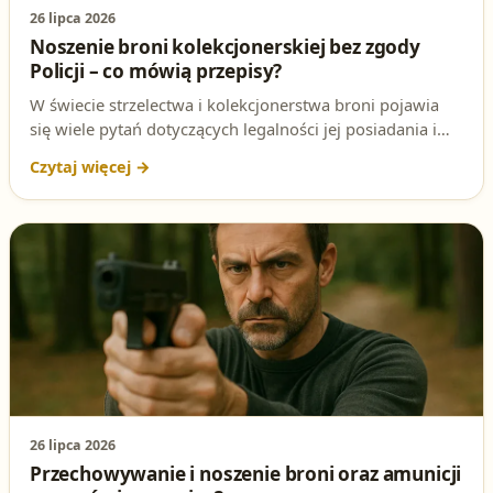
26 lipca 2026
Noszenie broni kolekcjonerskiej bez zgody
Policji – co mówią przepisy?
W świecie strzelectwa i kolekcjonerstwa broni pojawia
się wiele pytań dotyczących legalności jej posiadania i
noszenia. Jednym z kluczowych zagadnień jest to, czy
można nosić broń kolekcjonerską lub pamiątkową bez
zgody Policji. W tym artykule rozbieramy to pytanie na
czynniki pierwsze, analizując przepisy i przedstawiając
poprawną odpowiedź na testowe pytanie na patent
strzelecki.
26 lipca 2026
Przechowywanie i noszenie broni oraz amunicji