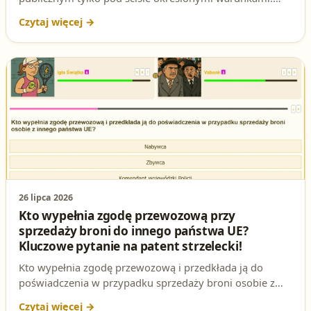
Sprawdź, co mówi ustawa o broni i amunicji i jak
odpowiedzieć poprawnie na to pytanie egzaminacyjne
na patent strzelecki.
26 lipca 2026
Kto wypełnia zgodę przewozową przy
sprzedaży broni do innego państwa UE?
Kluczowe pytanie na patent strzelecki!
Kto wypełnia zgodę przewozową i przedkłada ją do
poświadczenia w przypadku sprzedaży broni osobie z
innego państwa Unii Europejskiej? To pytanie regularnie