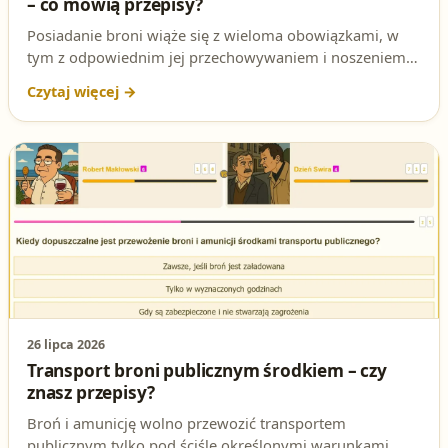
– co mówią przepisy?
Posiadanie broni wiąże się z wieloma obowiązkami, w
tym z odpowiednim jej przechowywaniem i noszeniem.
Przepisy prawa dokładnie określają, jak należy
postępować, aby zapewnić bezpieczeństwo sobie i
innym. W artykule wyjaśniamy najważniejsze zasady
dotyczące przechowywania i noszenia broni oraz
amunicji.
26 lipca 2026
Transport broni publicznym środkiem – czy
znasz przepisy?
Broń i amunicję wolno przewozić transportem
publicznym tylko pod ściśle określonymi warunkami.