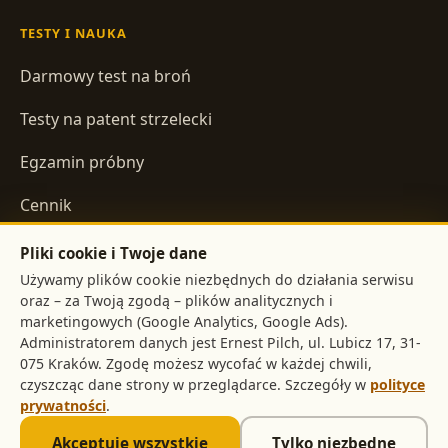
TESTY I NAUKA
Darmowy test na broń
Testy na patent strzelecki
Egzamin próbny
Cennik
Pliki cookie i Twoje dane
INFORMACJE
Używamy plików cookie niezbędnych do działania serwisu
oraz – za Twoją zgodą – plików analitycznych i
Regulamin
marketingowych (Google Analytics, Google Ads).
Administratorem danych jest
,
Polityka prywatności
. Zgodę możesz wycofać w każdej chwili,
czyszcząc dane strony w przeglądarce. Szczegóły w
polityce
prywatności
.
©
2026
pistolet.org
. Treści mają charakter informacyjny i nie
Akceptuję wszystkie
Tylko niezbędne