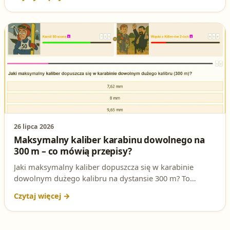
pojawia się na egzaminie na patent strzelecki. Sprawdź
poprawną odpowiedź i podstawę prawną.
26 lipca 2026
Maksymalny kaliber karabinu dowolnego na
300 m – co mówią przepisy?
Jaki maksymalny kaliber dopuszcza się w karabinie
dowolnym dużego kalibru na dystansie 300 m? To
pytanie regularnie pojawia się na egzaminie na patent
strzelecki, a znajomość konkretnej wartości i podstawy
przepisów ISSF to gwarancja dobrej odpowiedzi.