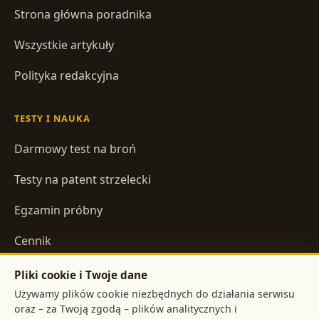
Strona główna poradnika
Wszystkie artykuły
Polityka redakcyjna
TESTY I NAUKA
Darmowy test na broń
Testy na patent strzelecki
Egzamin próbny
Cennik
Pliki cookie i Twoje dane
INFORMACJE
Używamy plików cookie niezbędnych do działania serwisu
oraz – za Twoją zgodą – plików analitycznych i
Regulamin