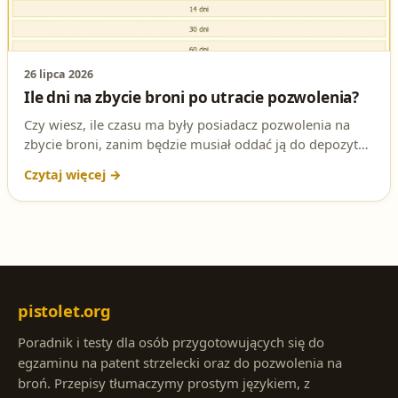
26 lipca 2026
Ile dni na zbycie broni po utracie pozwolenia?
Czy wiesz, ile czasu ma były posiadacz pozwolenia na
zbycie broni, zanim będzie musiał oddać ją do depozytu
Policji? To pytanie testowe na patent strzelecki i
pozwolenie na broń często sprawia trudności. Sprawdź
prawidłową odpowiedź i podstawę prawną.
pistolet.org
Poradnik i testy dla osób przygotowujących się do
egzaminu na patent strzelecki oraz do pozwolenia na
broń. Przepisy tłumaczymy prostym językiem, z