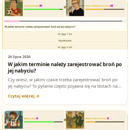
26 lipca 2026
W jakim terminie należy zarejestrować broń po
jej nabyciu?
Czy wiesz, w jakim czasie trzeba zarejestrować broń po
jej nabyciu? To pytanie często pojawia się na testach na
patent strzelecki i przy pozwoleniu na broń. W artykule
poznasz poprawną odpowiedź oraz podstawę prawną,
aby pewnie zaznaczyć właściwy termin na egzaminie.