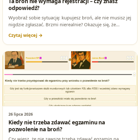
Ta broń nie wymaga rejestracji – czy znasz
odpowiedź?
Wyobraź sobie sytuację: kupujesz broń, ale nie musisz jej
nigdzie zgłaszać. Brzmi nierealnie? Okazuje się, że
istnieje taki przypadek! Sprawdź, czy znasz odpowiedź na
to podchwytliwe pytanie z testu na patent strzelecki.
26 lipca 2026
Kiedy nie trzeba zdawać egzaminu na
pozwolenie na broń?
Czy wiesz, że nie zawsze trzeba zdawać egzamin na