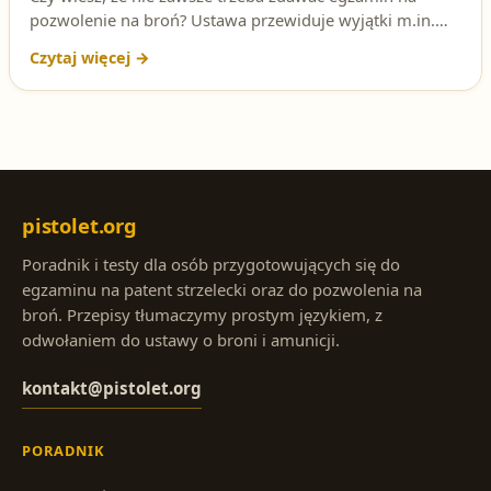
pozwolenie na broń? Ustawa przewiduje wyjątki m.in.
dla funkcjonariuszy oraz członków PZŁ i PZSS. Sprawdź,
kto dokładnie jest zwolniony z egzaminu i na jakich
warunkach – to częste pytanie na egzaminie na patent
strzelecki.
pistolet.org
Poradnik i testy dla osób przygotowujących się do
egzaminu na patent strzelecki oraz do pozwolenia na
broń. Przepisy tłumaczymy prostym językiem, z
odwołaniem do ustawy o broni i amunicji.
kontakt@pistolet.org
PORADNIK