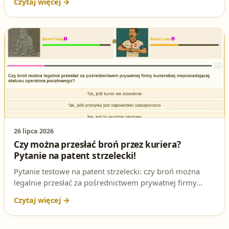
pozostawiania broni bez nadzoru. Czy wiesz, jak
odpowiedzieć poprawnie? Sprawdź się i przygotuj do
egzaminu z nami!
26 lipca 2026
Czy można przesłać broń przez kuriera?
Pytanie na patent strzelecki!
Pytanie testowe na patent strzelecki: czy broń można
legalnie przesłać za pośrednictwem prywatnej firmy
kurierskiej nieposiadającej statusu operatora
pocztowego? Sprawdź poprawną odpowiedź i podstawę
prawną.