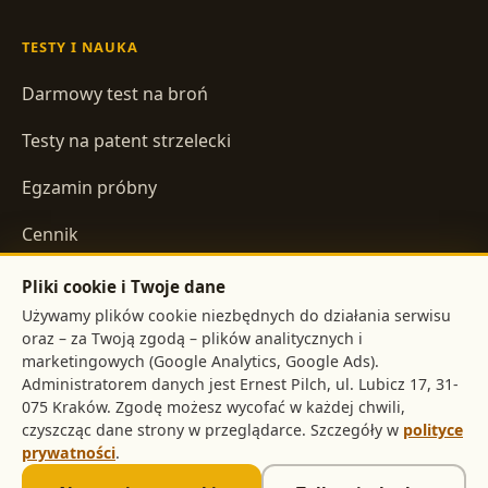
TESTY I NAUKA
Darmowy test na broń
Testy na patent strzelecki
Egzamin próbny
Cennik
Pliki cookie i Twoje dane
INFORMACJE
Używamy plików cookie niezbędnych do działania serwisu
oraz – za Twoją zgodą – plików analitycznych i
Regulamin
marketingowych (Google Analytics, Google Ads).
Administratorem danych jest
,
Polityka prywatności
. Zgodę możesz wycofać w każdej chwili,
czyszcząc dane strony w przeglądarce. Szczegóły w
polityce
prywatności
.
©
2026
pistolet.org
. Treści mają charakter informacyjny i nie