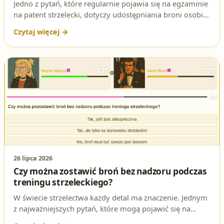
Jedno z pytań, które regularnie pojawia się na egzaminie
na patent strzelecki, dotyczy udostępniania broni osobie
nieuprawnionej. Sprawdź prawidłową odpowiedź i jej
podstawę prawną, by dobrze przygotować się do testu.
26 lipca 2026
Czy można zostawić broń bez nadzoru podczas
treningu strzeleckiego?
W świecie strzelectwa każdy detal ma znaczenie. Jednym
z najważniejszych pytań, które mogą pojawić się na
egzaminie na patent strzelecki, jest kwestia