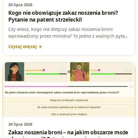
26 lipca 2026
Kogo nie obowiązuje zakaz noszenia broni?
Pytanie na patent strzelecki!
Czy wiesz, kogo nie dotyczy zakaz noszenia broni
wprowadzony przez ministra? To jedno z ważnych pytań
na egzaminie na patent strzelecki. W tym artykule
rozbieramy je na czynniki pierwsze, abyś mógł pewnie
odpowiedzieć i przygotować się do egzaminu na
pozwolenie na broń.
26 lipca 2026
Zakaz noszenia broni – na jakim obszarze może