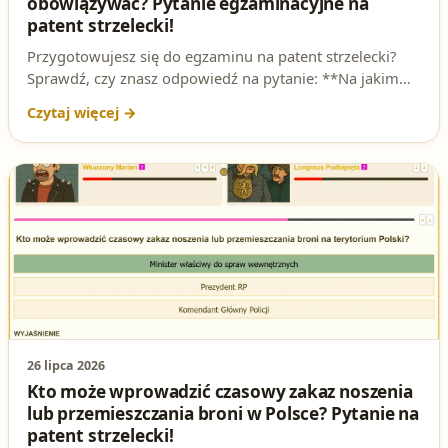
obowiązywać? Pytanie egzaminacyjne na
patent strzelecki!
Przygotowujesz się do egzaminu na patent strzelecki?
Sprawdź, czy znasz odpowiedź na pytanie: **Na jakim
obszarze może obowiązywać zakaz noszenia broni
wprowadzony przez ministra?** To jedno z kluczowych
zagadnień, które mogą pojawić się na teście. W tym
artykule rozbierzemy je na czynniki pierwsze i
podpowiemy, jak skutecznie przygotować się do
egzaminu!
26 lipca 2026
Kto może wprowadzić czasowy zakaz noszenia
lub przemieszczania broni w Polsce? Pytanie na
patent strzelecki!