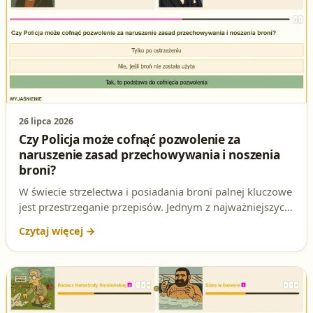
26 lipca 2026
Czy Policja może cofnąć pozwolenie za
naruszenie zasad przechowywania i noszenia
broni?
W świecie strzelectwa i posiadania broni palnej kluczowe
jest przestrzeganie przepisów. Jednym z najważniejszych
pytań, które pojawia się na egzaminie na patent
strzelecki, jest: **„Czy Policja może cofnąć pozwolenie za
naruszenie zasad przechowywania i noszenia broni?”**.
W tym artykule rozbierzemy to zagadnienie na czynniki
pierwsze, podpowiadając, jak odpowiedzieć poprawnie i
uniknąć pułapek!