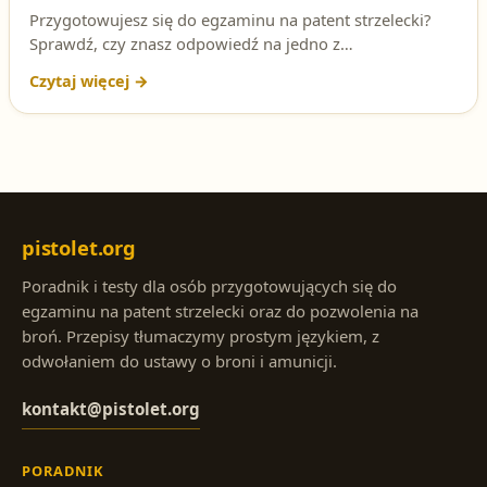
Przygotowujesz się do egzaminu na patent strzelecki?
Sprawdź, czy znasz odpowiedź na jedno z
najważniejszych pytań testowych: kto może wprowadzić
czasowy zakaz noszenia lub przemieszczania broni na
terenie Polski. W artykule znajdziesz szczegółowe
wyjaśnienie przepisów oraz wskazówki, jak rozwiązywać
podobne pytania na egzaminie.
pistolet.org
Poradnik i testy dla osób przygotowujących się do
egzaminu na patent strzelecki oraz do pozwolenia na
broń. Przepisy tłumaczymy prostym językiem, z
odwołaniem do ustawy o broni i amunicji.
kontakt@pistolet.org
PORADNIK