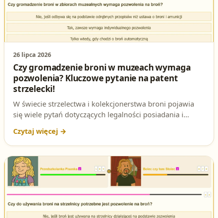
26 lipca 2026
Czy gromadzenie broni w muzeach wymaga
pozwolenia? Kluczowe pytanie na patent
strzelecki!
W świecie strzelectwa i kolekcjonerstwa broni pojawia
się wiele pytań dotyczących legalności posiadania i
gromadzenia eksponatów. Jednym z najważniejszych
jest: Czy gromadzenie broni w zbiorach muzealnych
wymaga pozwolenia na broń? To pytanie często pojawia
się na testach na patent strzelecki i budzi wiele
wątpliwości. W tym artykule rozbieramy je na czynniki
pierwsze i przedstawiamy poprawną odpowiedź wraz z
uzasadnieniem prawnym.