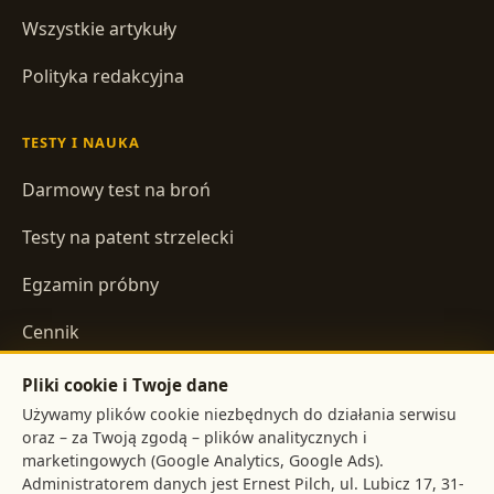
Wszystkie artykuły
Polityka redakcyjna
TESTY I NAUKA
Darmowy test na broń
Testy na patent strzelecki
Egzamin próbny
Cennik
Pliki cookie i Twoje dane
INFORMACJE
Używamy plików cookie niezbędnych do działania serwisu
oraz – za Twoją zgodą – plików analitycznych i
Regulamin
marketingowych (Google Analytics, Google Ads).
Administratorem danych jest
,
Polityka prywatności