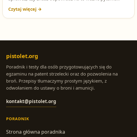
dotyczące bezpieczeństwa na strzelnicy. Rozwiąż testy i
zwiększ swoje szanse na zdobycie pozwolenia na broń!
pistolet.org
Poradnik i testy dla osób przygotowujących się do
egzaminu na patent strzelecki oraz do pozwolenia na
broń. Przepisy tłumaczymy prostym językiem, z
odwołaniem do ustawy o broni i amunicji.
kontakt@pistolet.org
PORADNIK
Strona główna poradnika