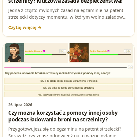
strzelnicy? Kluczowa zasada bezpieczeństwa!
Jedna z często mylonych zasad na egzaminie na patent
strzelecki dotyczy momentu, w którym wolno załadować
broń na strzelnicy. Sprawdź, kto wydaje komendę do
ładowania i dlaczego to on decyduje o bezpieczeństwie
całego stanowiska.
26 lipca 2026
Czy można korzystać z pomocy innej osoby
podczas ładowania broni na strzelnicy?
Przygotowujesz się do egzaminu na patent strzelecki?
Sprawdź, czy znasz odpowiedź na to ważne pytanie