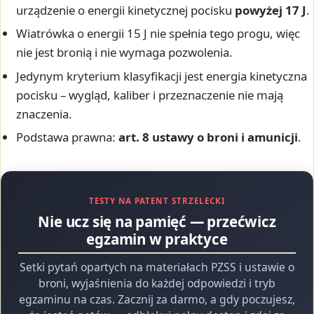
urządzenie o energii kinetycznej pocisku
powyżej 17 J
.
Wiatrówka o energii 15 J nie spełnia tego progu, więc
nie jest bronią i nie wymaga pozwolenia.
Jedynym kryterium klasyfikacji jest energia kinetyczna
pocisku – wygląd, kaliber i przeznaczenie nie mają
znaczenia.
Podstawa prawna:
art. 8 ustawy o broni i amunicji
.
TESTY NA PATENT STRZELECKI
Nie ucz się na pamięć — przećwicz
egzamin w praktyce
Setki pytań opartych na materiałach PZSS i ustawie o
broni, wyjaśnienia do każdej odpowiedzi i tryb
egzaminu na czas. Zacznij za darmo, a gdy poczujesz,