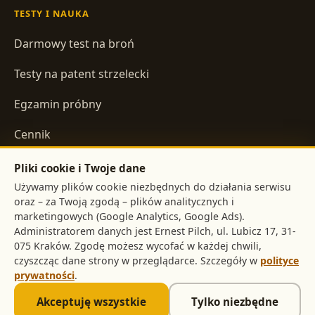
TESTY I NAUKA
Darmowy test na broń
Testy na patent strzelecki
Egzamin próbny
Cennik
Pliki cookie i Twoje dane
INFORMACJE
Używamy plików cookie niezbędnych do działania serwisu
oraz – za Twoją zgodą – plików analitycznych i
Regulamin
marketingowych (Google Analytics, Google Ads).
Administratorem danych jest
,
Polityka prywatności
. Zgodę możesz wycofać w każdej chwili,
czyszcząc dane strony w przeglądarce. Szczegóły w
polityce
prywatności
.
©
2026
pistolet.org
. Treści mają charakter informacyjny i nie
Akceptuję wszystkie
Tylko niezbędne
stanowią porady prawnej.