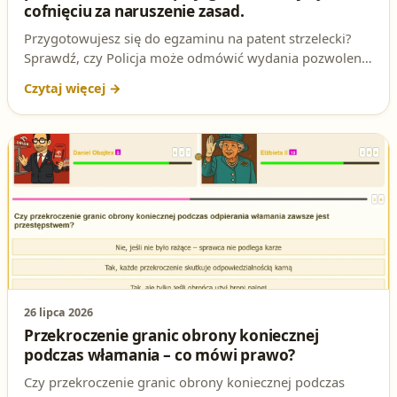
cofnięciu za naruszenie zasad.
Przygotowujesz się do egzaminu na patent strzelecki?
Sprawdź, czy Policja może odmówić wydania pozwolenia
na broń osobie, której wcześniej cofnięto pozwolenie za
noszenie broni po spożyciu alkoholu.
26 lipca 2026
Przekroczenie granic obrony koniecznej
podczas włamania – co mówi prawo?
Czy przekroczenie granic obrony koniecznej podczas