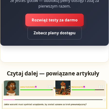
że jesteś gotów — odblokuj pełny dostęp i zdaj za
pierwszym razem.
Rozwiąż testy za darmo
Zobacz plany dostępu
Czytaj dalej — powiązane artykuły