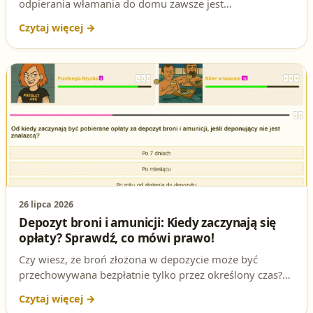
odpierania włamania do domu zawsze jest
przestępstwem? To pytanie regularnie pojawia się na
egzaminie na patent strzelecki. Sprawdź, jak prawo
traktuje obronę miru domowego i kiedy przekroczenie
jej granic nie podlega karze.
26 lipca 2026
Depozyt broni i amunicji: Kiedy zaczynają się
opłaty? Sprawdź, co mówi prawo!
Czy wiesz, że broń złożona w depozycie może być
przechowywana bezpłatnie tylko przez określony czas?
Jeśli nie jesteś znalazcą, masz rok na jej odbiór. Sprawdź,
co grozi za przekroczenie tego terminu i jakie opłaty Cię