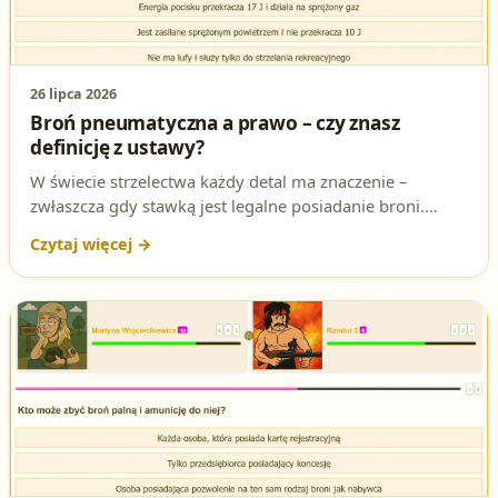
26 lipca 2026
Broń pneumatyczna a prawo – czy znasz
definicję z ustawy?
W świecie strzelectwa każdy detal ma znaczenie –
zwłaszcza gdy stawką jest legalne posiadanie broni.
Właśnie takie pytanie postawiło przed sobą tysiące
kandydatów na patent strzelecki. Czy wiesz, kiedy
urządzenie staje się bronią pneumatyczną w świetle
prawa? Przed Tobą kluczowy fragment egzaminacyjnej
układanki!