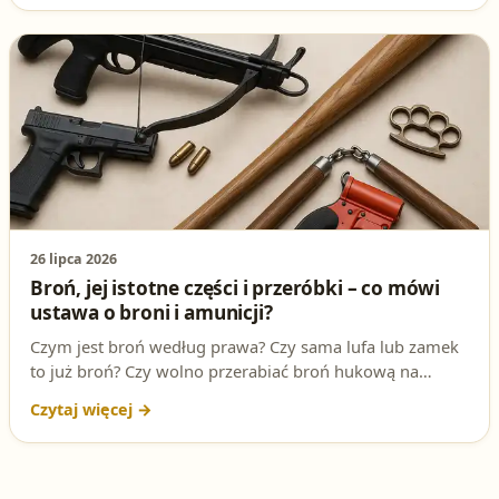
czekają!
26 lipca 2026
Broń, jej istotne części i przeróbki – co mówi
ustawa o broni i amunicji?
Czym jest broń według prawa? Czy sama lufa lub zamek
to już broń? Czy wolno przerabiać broń hukową na
palną? Artykuły 5 i 6 ustawy o broni i amunicji
rozwiewają te wątpliwości. W tym artykule tłumaczymy
je po ludzku – jasno, prosto i bez prawniczego żargonu.