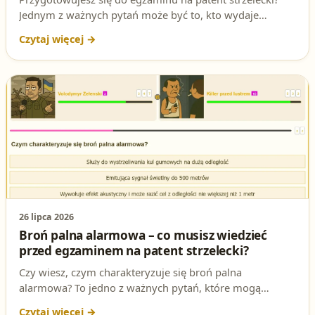
Jednym z ważnych pytań może być to, kto wydaje
Europejską kartę broni palnej. W tym artykule
rozbieramy je na czynniki pierwsze, podpowiadamy, jak
zapamiętać odpowiedź i zachęcamy do rozwiązywania
testów online. Nie daj się zaskoczyć na egzaminie!
26 lipca 2026
Broń palna alarmowa – co musisz wiedzieć
przed egzaminem na patent strzelecki?
Czy wiesz, czym charakteryzuje się broń palna
alarmowa? To jedno z ważnych pytań, które mogą
pojawić się na egzaminie na patent strzelecki. W tym