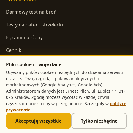
Darmowy test na broń
Testy na patent strzelecki
Egzamin próbny
Cennik
Pliki cookie i Twoje dane
INFORMACJE
Używamy plików cookie niezbędnych do działania serwisu
oraz – za Twoją zgodą – plików analitycznych i
Regulamin
marketingowych (Google Analytics, Google Ads).
Administratorem danych jest
,
Polityka prywatności
. Zgodę możesz wycofać w każdej chwili,
czyszcząc dane strony w przeglądarce. Szczegóły w
polityce
prywatności
.
©
2026
pistolet.org
. Treści mają charakter informacyjny i nie
Akceptuję wszystkie
Tylko niezbędne
stanowią porady prawnej.