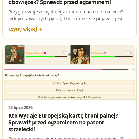
obowiązek? Sprawdź przed egzaminem!
Przygotowujesz się do egzaminu na patent strzelecki?
Jednym z ważnych pytań, które może się pojawić, jest
kwestia licencji dla prowadzącego strzelanie. Czy musi
mieć licencję trenera lub sędziego PZSS? Rozwiązujemy
to zagadnienie i podpowiadamy, jak przygotować się do
testów!
26 lipca 2026
Kto wydaje Europejską kartę broni palnej?
Sprawdź przed egzaminem na patent
strzelecki!
Przygotowujesz się do egzaminu na patent strzelecki?