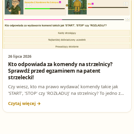
26 lipca 2026
Kto odpowiada za komendy na strzelnicy?
Sprawdź przed egzaminem na patent
strzelecki!
Czy wiesz, kto ma prawo wydawać komendy takie jak
'START', 'STOP' czy 'ROZŁADUJ' na strzelnicy? To jedno z
najważniejszych pytań na egzaminie na patent strzelecki.
Sprawdź, czy znasz odpowiedź i przygotuj się do testów
online!