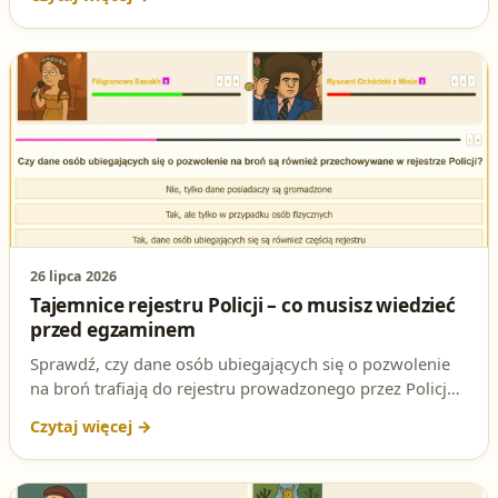
artykule dokładnie omówimy to zagadnienie, abyś mógł
przygotować się do testu i zdobyć pozwolenie na broń.
Sprawdź też, jak rozwiązywać testy online i zwiększyć
swoje szanse na sukces!
26 lipca 2026
Tajemnice rejestru Policji – co musisz wiedzieć
przed egzaminem
Sprawdź, czy dane osób ubiegających się o pozwolenie
na broń trafiają do rejestru prowadzonego przez Policję i
na jakiej podstawie prawnej to się odbywa – to pytanie
regularnie pojawia się na egzaminie na patent strzelecki.