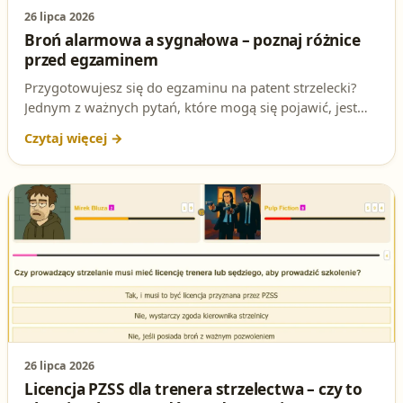
26 lipca 2026
Broń alarmowa a sygnałowa – poznaj różnice
przed egzaminem
Przygotowujesz się do egzaminu na patent strzelecki?
Jednym z ważnych pytań, które mogą się pojawić, jest
różnica między bronią alarmową a sygnałową. W tym
artykule dokładnie wyjaśniamy, co mówi ustawa i jak
odpowiedzieć na to pytanie, aby zdobyć cenne punkty na
teście.
26 lipca 2026
Licencja PZSS dla trenera strzelectwa – czy to