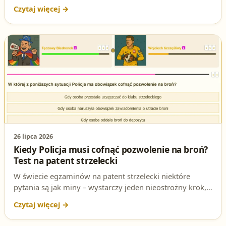
To jedna z najważniejszych zasad, które muszą znać
posiadacze broni. W tym artykule wyjaśniamy, kiedy
może dojść do takiej sytuacji i jakie są konsekwencje.
26 lipca 2026
Kiedy Policja musi cofnąć pozwolenie na broń?
Test na patent strzelecki
W świecie egzaminów na patent strzelecki niektóre
pytania są jak miny – wystarczy jeden nieostrożny krok,
by wybuchnąć frustracją. Sprawdź, w której sytuacji
Policja ma obowiązek cofnąć pozwolenie na broń i
poznaj podstawę prawną tej decyzji.