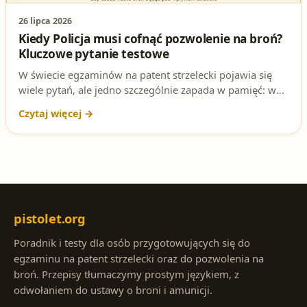
26 lipca 2026
Kiedy Policja musi cofnąć pozwolenie na broń?
Kluczowe pytanie testowe
W świecie egzaminów na patent strzelecki pojawia się
wiele pytań, ale jedno szczególnie zapada w pamięć: w
jakiej sytuacji Policja jest zobowiązana cofnąć
pozwolenie na broń? To nie tylko sucha teoria – to
kluczowa wiedza dla każdego posiadacza broni. Poznaj
poprawną odpowiedź i podstawę prawną.
pistolet.org
Poradnik i testy dla osób przygotowujących się do
egzaminu na patent strzelecki oraz do pozwolenia na
broń. Przepisy tłumaczymy prostym językiem, z
odwołaniem do ustawy o broni i amunicji.