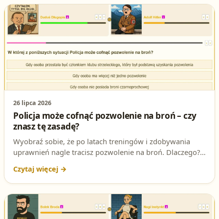
26 lipca 2026
Policja może cofnąć pozwolenie na broń – czy
znasz tę zasadę?
Wyobraź sobie, że po latach treningów i zdobywania
uprawnień nagle tracisz pozwolenie na broń. Dlaczego?
Odpowiedź kryje się w jednym z pytań testowych na
patent strzelecki. Sprawdź, czy znasz tę zaskakującą
zasadę i przygotuj się do egzaminu!