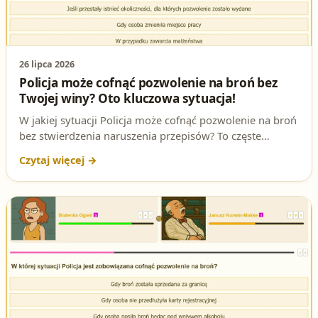
26 lipca 2026
Policja może cofnąć pozwolenie na broń bez
Twojej winy? Oto kluczowa sytuacja!
W jakiej sytuacji Policja może cofnąć pozwolenie na broń
bez stwierdzenia naruszenia przepisów? To częste
pytanie na egzaminie na patent strzelecki. Poznaj
kluczową przesłankę z ustawy o broni i amunicji i
dowiedz się, dlaczego cofnięcie nie zawsze jest karą za
przewinienie.