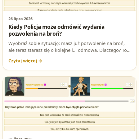
26 lipca 2026
Kiedy Policja może odmówić wydania
pozwolenia na broń?
Wyobraź sobie sytuację: masz już pozwolenie na broń,
ale teraz starasz się o kolejne i... odmowa. Dlaczego? To
nie jest przypadek – istnieją konkretne powody, które
mogą zablokować Twoją aplikację. Sprawdź, czy nie
popełniasz tych błędów!