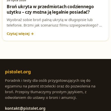
26 lipca 2026
Broń ukryta w przedmiotach codziennego
użytku – czy można ją legalnie posiadać?
Wyobraź sobie broń palną ukrytą w długopisie lub
telefonie. Brzmi jak scenariusz filmu szpiegowskiego? W
rzeczywistości takie konstrukcje istnieją, ale czy można je
legalnie posiadać na podstawie pozwolenia? Odpowiedź
na to pytanie może Cię zaskoczyć!
pistolet.org
Poradnik i testy dla osób przygotowujących się do
egzaminu na patent strzelecki oraz do pozwolenia na
broń. Przepisy tłumaczymy prostym językiem, z
odwołaniem do ustawy o broni i amunicji.
kontakt@pistolet.org