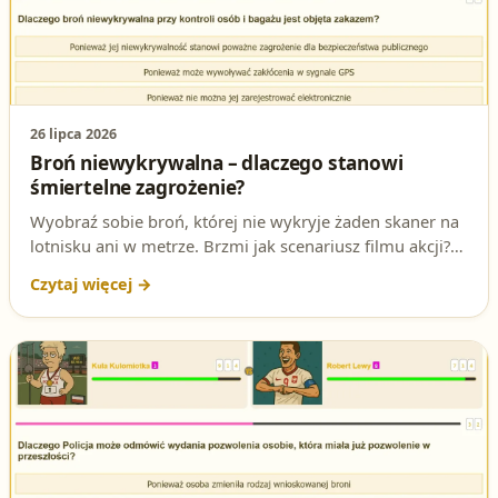
26 lipca 2026
Broń niewykrywalna – dlaczego stanowi
śmiertelne zagrożenie?
Wyobraź sobie broń, której nie wykryje żaden skaner na
lotnisku ani w metrze. Brzmi jak scenariusz filmu akcji?
To realne zagrożenie, z którym walczy prawo! Sprawdź,
dlaczego broń niewykrywalna jest zakazana i jak to
pytanie może pojawić się na Twoim egzaminie.