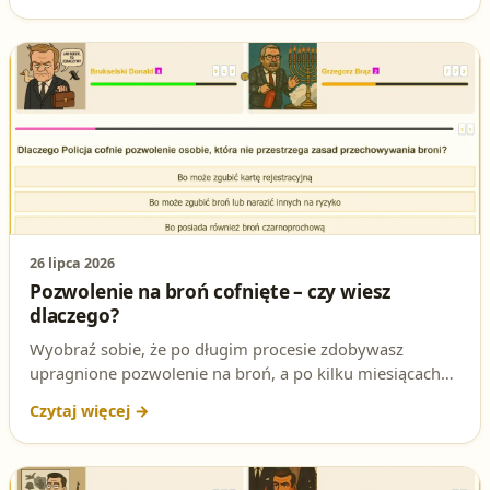
jego utratą. W tym artykule dokładnie wyjaśniamy,
dlaczego Policja może cofnąć pozwolenie na broń i jak
uniknąć tej przykrej sytuacji.
26 lipca 2026
Pozwolenie na broń cofnięte – czy wiesz
dlaczego?
Wyobraź sobie, że po długim procesie zdobywasz
upragnione pozwolenie na broń, a po kilku miesiącach
dostajesz decyzję o jego cofnięciu. Dlaczego? Odpowiedź
kryje się w pytaniu testowym, które może zadecydować
o Twojej przyszłości strzeleckiej. Sprawdź, czy znasz
właściwe rozwiązanie!