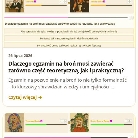
26 lipca 2026
Dlaczego egzamin na broń musi zawierać
zarówno część teoretyczną, jak i praktyczną?
Egzamin na pozwolenie na broń to nie tylko formalność
– to kluczowy sprawdzian wiedzy i umiejętności.
Dlaczego musi składać się z dwóch części? Odpowiedź
znajdziesz w naszym artykule, gdzie rozkładamy na
czynniki pierwsze to ważne pytanie testowe na patent
strzelecki.