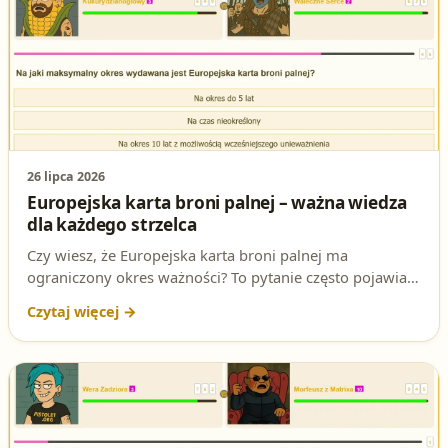
26 lipca 2026
Europejska karta broni palnej – ważna wiedza
dla każdego strzelca
Czy wiesz, że Europejska karta broni palnej ma
ograniczony okres ważności? To pytanie często pojawia
się na egzaminie na patent strzelecki. W tym artykule nie
tylko poznasz odpowiedź, ale także dowiesz się, dlaczego
warto regularnie sprawdzać swoją wiedzę przed
egzaminem.