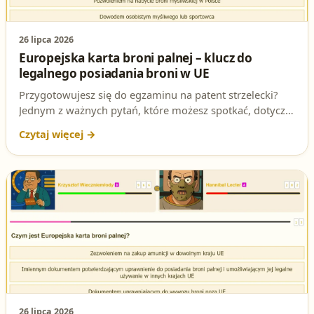
26 lipca 2026
Europejska karta broni palnej – klucz do
legalnego posiadania broni w UE
Przygotowujesz się do egzaminu na patent strzelecki?
Jednym z ważnych pytań, które możesz spotkać, dotyczy
Europejskiej karty broni palnej. Sprawdź, dlaczego ten
dokument jest tak istotny i jak wpływa na Twoje
uprawnienia do posiadania broni w Unii Europejskiej.
26 lipca 2026