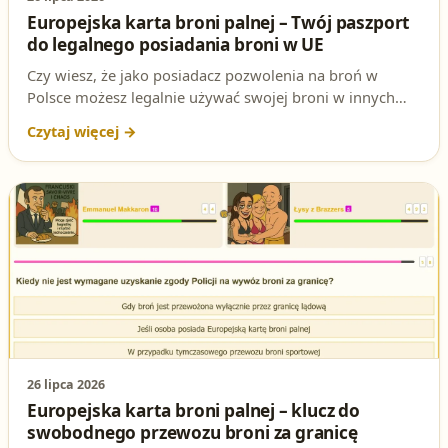
Europejska karta broni palnej – Twój paszport
do legalnego posiadania broni w UE
Czy wiesz, że jako posiadacz pozwolenia na broń w
Polsce możesz legalnie używać swojej broni w innych
krajach Unii Europejskiej? Wszystko dzięki Europejskiej
karcie broni palnej – dokumentowi, który otwiera przed
Tobą drzwi do swobodnego podróżowania z bronią po
UE. W tym artykule dokładnie wyjaśniamy, czym jest ta
karta, jak ją uzyskać i dlaczego jest tak ważna dla
każdego strzelca.
26 lipca 2026
Europejska karta broni palnej – klucz do
swobodnego przewozu broni za granicę