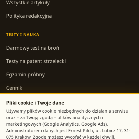
Wszystkie artykuły
Polityka redakcyjna
TESTY I NAUKA
Darmowy test na broń
Testy na patent strzelecki
Egzamin próbny
Cennik
Pliki cookie i Twoje dane
INFORMACJE
Używamy plików cookie niezbędnych do działania serwisu
oraz – za Twoją zgodą – plików analitycznych i
Regulamin
marketingowych (Google Analytics, Google Ads).
Administratorem danych jest
,
Polityka prywatności
. Zgodę możesz wycofać w każdej chwili,