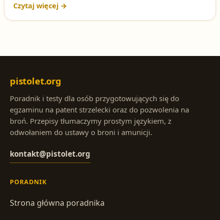
broń palną. To pytanie regularnie pojawia się na teście
na patent strzelecki.
pistolet.org
Poradnik i testy dla osób przygotowujących się do
egzaminu na patent strzelecki oraz do pozwolenia na
broń. Przepisy tłumaczymy prostym językiem, z
odwołaniem do ustawy o broni i amunicji.
kontakt@pistolet.org
PORADNIK
Strona główna poradnika