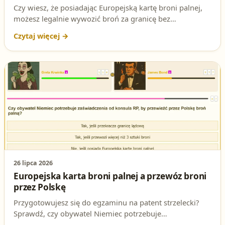
Czy wiesz, że posiadając Europejską kartę broni palnej,
możesz legalnie wywozić broń za granicę bez
dodatkowej zgody Policji? To zaskakujące, ale
prawdziwe! W tym artykule rozbieramy na czynniki
pierwsze pytanie testowe na patent strzelecki, które
może zadecydować o Twoim sukcesie na egzaminie.
Sprawdź, czy znasz odpowiedź i przygotuj się z nami do
zdobycia pozwolenia na broń!
26 lipca 2026
Europejska karta broni palnej a przewóz broni
przez Polskę
Przygotowujesz się do egzaminu na patent strzelecki?
Sprawdź, czy obywatel Niemiec potrzebuje
zaświadczenia od konsula RP, by przewieźć przez Polskę