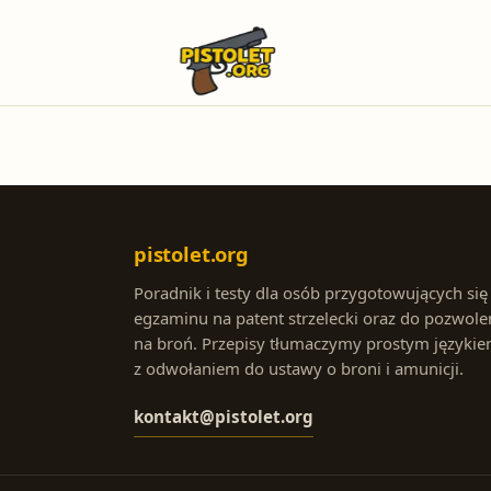
pistolet.org
Poradnik i testy dla osób przygotowujących się
egzaminu na patent strzelecki oraz do pozwole
na broń. Przepisy tłumaczymy prostym językie
z odwołaniem do ustawy o broni i amunicji.
kontakt@pistolet.org