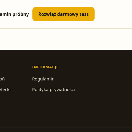
amin próbny
Rozwiąż darmowy test
INFORMACJE
roń
Regulamin
elecki
Polityka prywatności