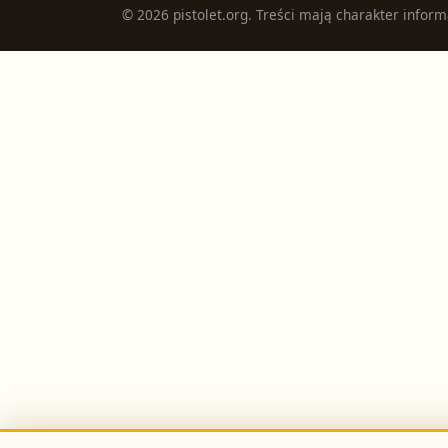
©
2026
pistolet.org
. Treści mają charakter inform