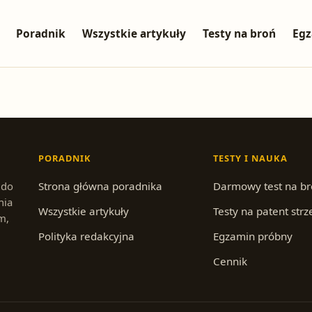
Poradnik
Wszystkie artykuły
Testy na broń
Egz
PORADNIK
TESTY I NAUKA
 do
Strona główna poradnika
Darmowy test na b
nia
Wszystkie artykuły
Testy na patent strz
m,
Polityka redakcyjna
Egzamin próbny
Cennik