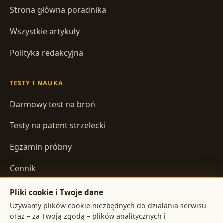
Strona główna poradnika
Wszystkie artykuły
Polityka redakcyjna
TESTY I NAUKA
Darmowy test na broń
Testy na patent strzelecki
Egzamin próbny
Cennik
Pliki cookie i Twoje dane
INFORMACJE
Używamy plików cookie niezbędnych do działania serwisu
oraz – za Twoją zgodą – plików analitycznych i
Regulamin