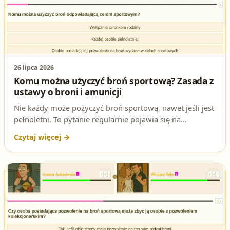
26 lipca 2026
Komu można użyczyć broń sportową? Zasada z
ustawy o broni i amunicji
Nie każdy może pożyczyć broń sportową, nawet jeśli jest
pełnoletni. To pytanie regularnie pojawia się na
egzaminie na patent strzelecki. Sprawdź, jaka jest
poprawna odpowiedź i dlaczego wynika ona wprost z
ustawy o broni i amunicji.