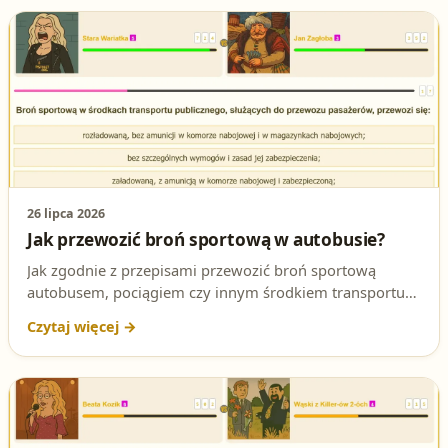
pokażemy, dlaczego odpowiedź **C** jest jedyną
poprawną. Nie daj się zaskoczyć na egzaminie!
26 lipca 2026
Jak przewozić broń sportową w autobusie?
Jak zgodnie z przepisami przewozić broń sportową
autobusem, pociągiem czy innym środkiem transportu
publicznego? To pytanie potrafi pojawić się na egzaminie
na patent strzelecki. Wyjaśniamy prawidłową odpowiedź,
zasady zabezpieczenia broni i podstawę prawną.