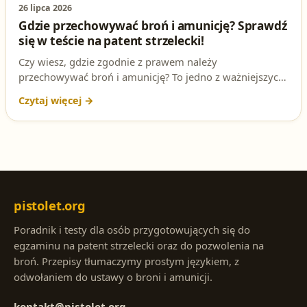
26 lipca 2026
Gdzie przechowywać broń i amunicję? Sprawdź
się w teście na patent strzelecki!
Czy wiesz, gdzie zgodnie z prawem należy
przechowywać broń i amunicję? To jedno z ważniejszych
pytań na egzaminie na patent strzelecki. Sprawdź swoją
wiedzę i przygotuj się do testu, rozwiązując nasze
przykładowe pytanie. Pamiętaj, że odpowiednie
przechowywanie broni to nie tylko wymóg prawny, ale
także kwestia bezpieczeństwa!
pistolet.org
Poradnik i testy dla osób przygotowujących się do
egzaminu na patent strzelecki oraz do pozwolenia na
broń. Przepisy tłumaczymy prostym językiem, z
odwołaniem do ustawy o broni i amunicji.
kontakt@pistolet.org