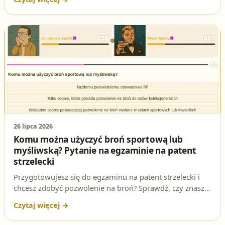
zgodnego z prawem strzelectwa. Sprawdź, czy znasz
odpowiedź na to pytanie testowe i przygotuj się do
egzaminu na patent strzelecki!
26 lipca 2026
Komu można użyczyć broń sportową lub
myśliwską? Pytanie na egzaminie na patent
strzelecki
Przygotowujesz się do egzaminu na patent strzelecki i
chcesz zdobyć pozwolenie na broń? Sprawdź, czy znasz
odpowiedź na jedno z najważniejszych pytań testowych:
**Komu można użyczyć broń sportową lub myśliwską?
** W tym artykule rozbierzemy je na czynniki pierwsze i