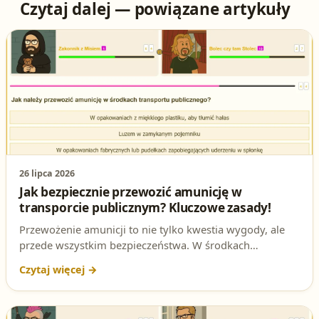
Czytaj dalej — powiązane artykuły
26 lipca 2026
Jak bezpiecznie przewozić amunicję w
transporcie publicznym? Kluczowe zasady!
Przewożenie amunicji to nie tylko kwestia wygody, ale
przede wszystkim bezpieczeństwa. W środkach
transportu publicznego obowiązują ścisłe przepisy, które
musisz znać, jeśli chcesz legalnie posiadać broń.
Sprawdź, jak prawidłowo transportować amunicję i
przygotuj się do egzaminu na patent strzelecki!