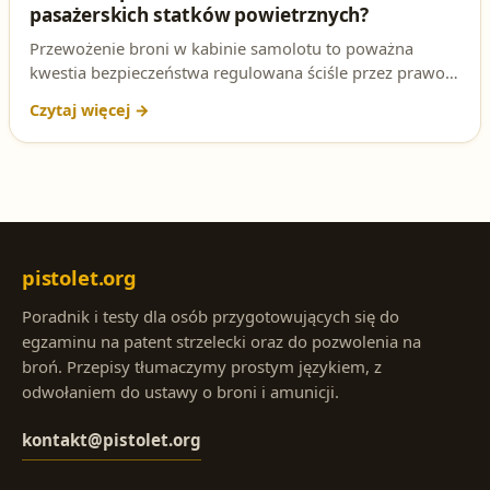
pasażerskich statków powietrznych?
Przewożenie broni w kabinie samolotu to poważna
kwestia bezpieczeństwa regulowana ściśle przez prawo.
Sprawdź, kto ma prawo przewozić broń w kabinie
pasażerskiej statku powietrznego i jaka jest podstawa
prawna tego zakazu.
pistolet.org
Poradnik i testy dla osób przygotowujących się do
egzaminu na patent strzelecki oraz do pozwolenia na
broń. Przepisy tłumaczymy prostym językiem, z
odwołaniem do ustawy o broni i amunicji.
kontakt@pistolet.org