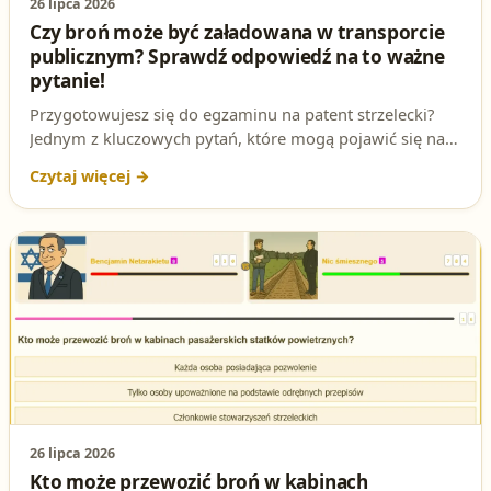
26 lipca 2026
Czy broń może być załadowana w transporcie
publicznym? Sprawdź odpowiedź na to ważne
pytanie!
Przygotowujesz się do egzaminu na patent strzelecki?
Jednym z kluczowych pytań, które mogą pojawić się na
teście, jest kwestia przewożenia załadowanej broni w
transporcie publicznym. W tym artykule dokładnie
omawiamy tę sytuację, abyś mógł pewnie odpowiedzieć
na egzaminie. Sprawdź też nasze testy na patent
strzelecki, aby lepiej się przygotować!
26 lipca 2026
Kto może przewozić broń w kabinach