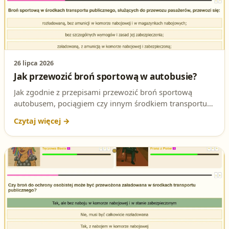
26 lipca 2026
Jak przewozić broń sportową w autobusie?
Jak zgodnie z przepisami przewozić broń sportową
autobusem, pociągiem czy innym środkiem transportu
publicznego? To pytanie potrafi pojawić się na egzaminie
na patent strzelecki. Wyjaśniamy prawidłową odpowiedź,
zasady zabezpieczenia broni i podstawę prawną.