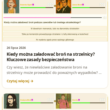
każdego, kto przygotowuje się do egzaminu na patent
strzelecki!
26 lipca 2026
Kiedy można załadować broń na strzelnicy?
Kluczowe zasady bezpieczeństwa
Czy wiesz, że niewłaściwe załadowanie broni na
strzelnicy może prowadzić do poważnych wypadków? W
tym artykule omawiamy zasady bezpieczeństwa, które
musisz znać, aby poprawnie odpowiedzieć na to pytanie
testowe na egzaminie na patent strzelecki.