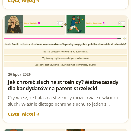
można wejść przed stanowisko strzeleckie bez zgody
prowadzącego? Sprawdź odpowiedź i dowiedz się,
dlaczego to takie ważne!
26 lipca 2026
Jak chronić słuch na strzelnicy? Ważne zasady
dla kandydatów na patent strzelecki
Czy wiesz, że hałas na strzelnicy może trwale uszkodzić
słuch? Właśnie dlatego ochrona słuchu to jeden z
najważniejszych elementów bezpieczeństwa podczas
strzelania. W tym artykule dowiesz się, jakie środki
ochrony są zalecane dla osób przebywających w pobliżu
stanowisk strzeleckich – to wiedza niezbędna dla