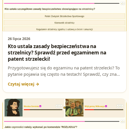
26 lipca 2026
Kto ustala zasady bezpieczeństwa na
strzelnicy? Sprawdź przed egzaminem na
patent strzelecki!
Przygotowujesz się do egzaminu na patent strzelecki? To
pytanie pojawia się często na testach! Sprawdź, czy znasz
poprawną odpowiedź i dowiedz się, dlaczego to takie
ważne. Rozwiązuj testy online i zwiększ swoje szanse na
zdobycie pozwolenia na broń!