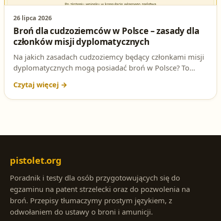
26 lipca 2026
Broń dla cudzoziemców w Polsce – zasady dla
członków misji dyplomatycznych
Na jakich zasadach cudzoziemcy będący członkami misji
dyplomatycznych mogą posiadać broń w Polsce? To
pytanie regularnie pojawia się na egzaminie na patent
strzelecki. Wyjaśniamy, co mówi art. 39 ustawy o broni i
amunicji i dlaczego kluczowa jest tu zasada wzajemności.
pistolet.org
Poradnik i testy dla osób przygotowujących się do
egzaminu na patent strzelecki oraz do pozwolenia na
broń. Przepisy tłumaczymy prostym językiem, z
odwołaniem do ustawy o broni i amunicji.