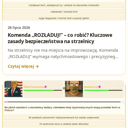
26 lipca 2026
Komenda „ROZŁADUJ!” – co robić? Kluczowe
zasady bezpieczeństwa na strzelnicy
Na strzelnicy nie ma miejsca na improwizację. Komenda
„ROZŁADUJ” wymaga natychmiastowego i precyzyjnego
działania. W tym artykule dowiesz się, jak prawidłowo
zareagować, aby zapewnić bezpieczeństwo sobie i
innym. To pytanie często pojawia się na testach na patent
strzelecki – poznaj odpowiedź i uniknij pułapek!