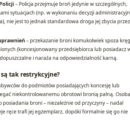
olicji
– Policja przejmuje broń jedynie w szczególnych,
ami sytuacjach (np. w wykonaniu decyzji administracyjn
a), nie jest to jednak standardowa droga jej zbycia prze
 uprawnień
– przekazanie broni komukolwiek spoza krę
onych (koncesjonowany przedsiębiorca lub posiadacz
edopuszczalne i naraża na odpowiedzialność karną.
 są tak restrykcyjne?
abywców do podmiotów posiadających koncesję lub
egać niekontrolowanemu obrotowi bronią palną. Osoba
o posiadania broni – niezależnie od przyczyny – nadal
je ręce trafi jej egzemplarz, dopóki formalnie się go nie