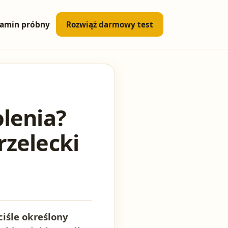
amin próbny
Rozwiąż darmowy test
olenia?
rzelecki
ciśle określony