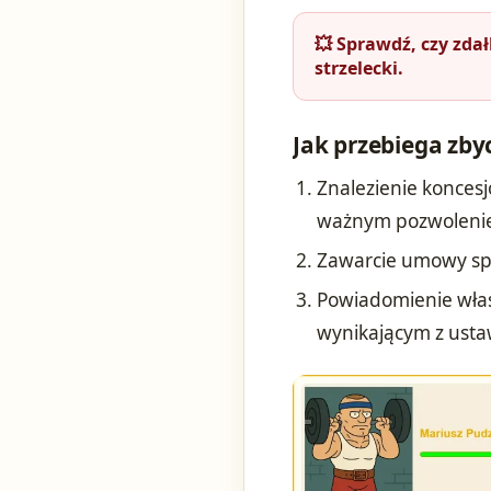
💥 Sprawdź, czy zda
strzelecki.
Jak przebiega zby
Znalezienie koncesj
ważnym pozwoleni
Zawarcie umowy spr
Powiadomienie właś
wynikającym z usta