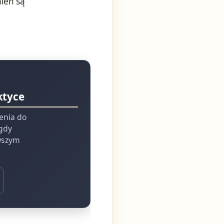
ień są
ktyce
ienia do
 gdy
rwszym