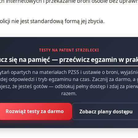
ch internetowych i przekazanie broni osobie bez uprawn
licji nie jest standardową formą jej zbycia.
TESTY NA PATENT STRZELECKI
ucz się na pamięć — przećwicz egzamin w pra
ytań opartych na materiałach PZSS i ustawie o broni, wyjaśn
dej odpowiedzi i tryb egzaminu na czas. Zacznij za darmo, a
jesz, że jesteś gotów — odblokuj pełny dostęp i zdaj za pie
razem.
Rozwiąż testy za darmo
Zobacz plany dostępu