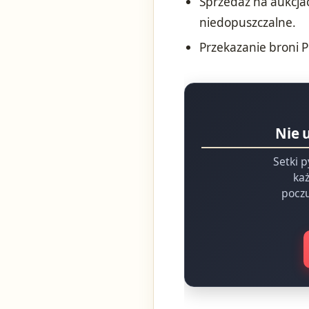
Sprzedaż na aukcja
niedopuszczalne.
Przekazanie broni Po
Nie 
Setki p
każ
poczu