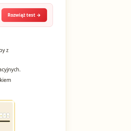
Rozwiąż test →
by z
acyjnych.
zkiem