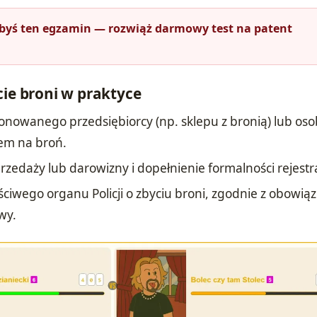
łbyś ten egzamin — rozwiąż darmowy test na patent
cie broni w praktyce
onowanego przedsiębiorcy (np. sklepu z bronią) lub oso
em na broń.
zedaży lub darowizny i dopełnienie formalności rejestr
ciwego organu Policji o zbyciu broni, zgodnie z obowią
wy.