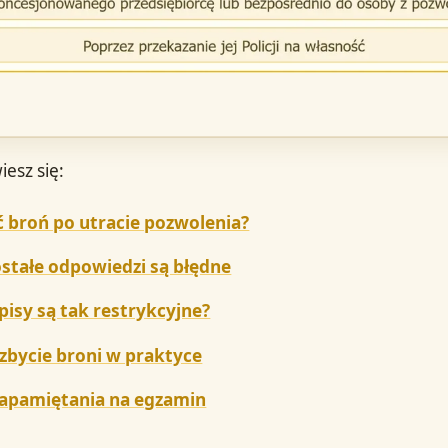
iesz się:
yć broń po utracie pozwolenia?
stałe odpowiedzi są błędne
pisy są tak restrykcyjne?
 zbycie broni w praktyce
zapamiętania na egzamin