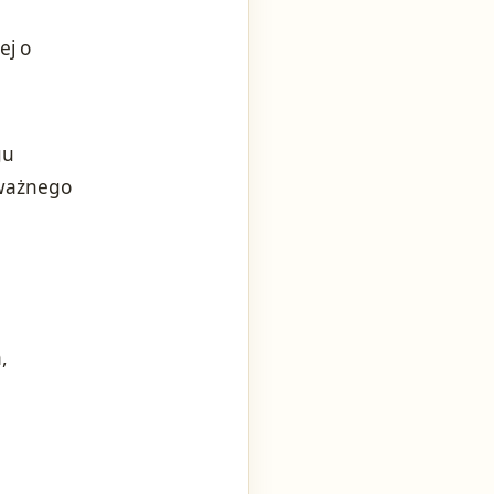
ej o
z
gu
 ważnego
,