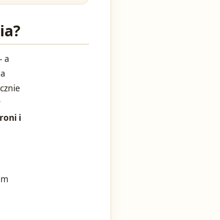
ia?
– a
na
cznie
y
roni i
em