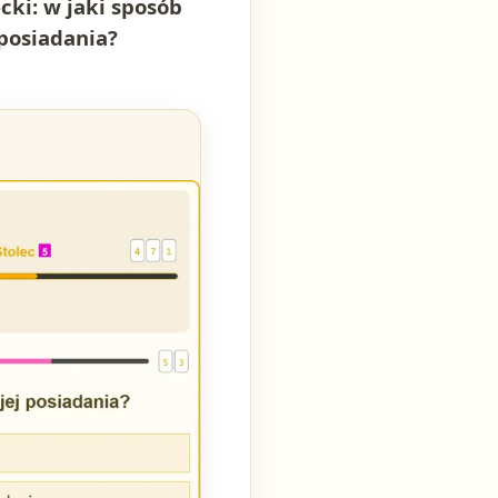
cki: w jaki sposób
 posiadania?