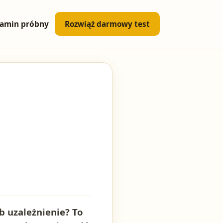
amin próbny
Rozwiąż darmowy test
b uzależnienie? To