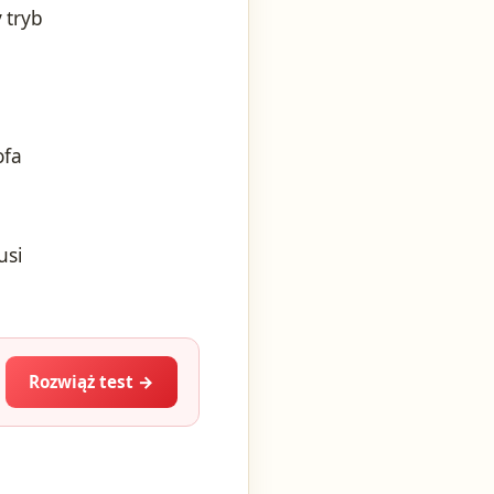
 tryb
ofa
usi
Rozwiąż test →