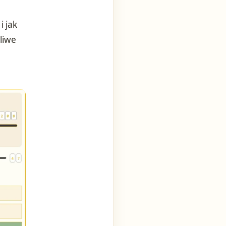
i jak
liwe