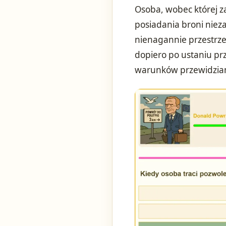
Osoba, wobec której za
posiadania broni niezal
nienagannie przestrze
dopiero po ustaniu pr
warunków przewidzian