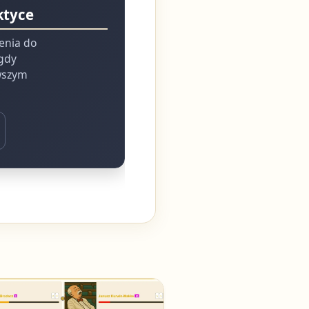
ktyce
ienia do
 gdy
rwszym