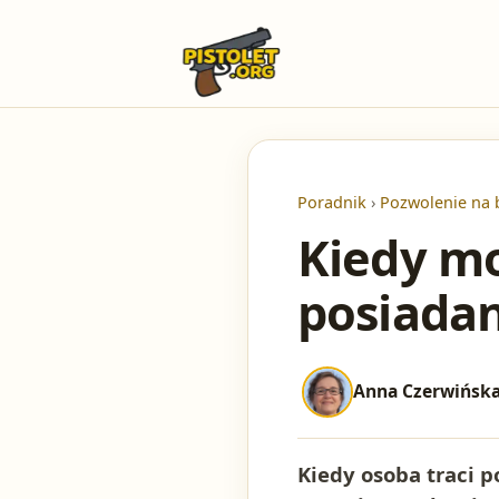
Poradnik
›
Pozwolenie na 
Kiedy mo
posiadan
Anna Czerwińsk
Kiedy osoba traci p