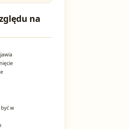
względu na
ojawia
nięcie
ie
 być w
b