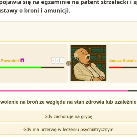
pojawia się na egzaminie na patent strzelecki i
 ustawy o broni i amunicji.