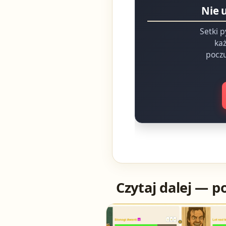
Nie 
Setki p
każ
poczu
Czytaj dalej — p