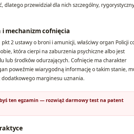
ć, dlatego przewidział dla nich szczególny, rygorystyczny
i mechanizm cofnięcia
1 pkt 2 ustawy o broni i amunicji, właściwy organ Policji c
bie, która cierpi na zaburzenia psychiczne albo jest
lu lub środków odurzających. Cofnięcie ma charakter
rgan poweźmie wiarygodną informację o takim stanie, m
z dodatkowego marginesu uznania.
łbyś ten egzamin — rozwiąż darmowy test na patent
praktyce