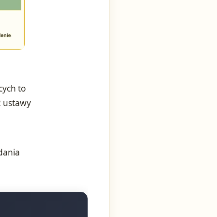
cych to
 2 ustawy
adania