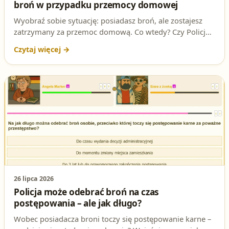
broń w przypadku przemocy domowej
Wyobraź sobie sytuację: posiadasz broń, ale zostajesz
zatrzymany za przemoc domową. Co wtedy? Czy Policja
może tylko upomnieć, czy musi działać radykalnie? To
nie jest teoria – to pytanie, które może pojawić się na
egzaminie na patent strzelecki. Sprawdź, czy znasz
odpowiedź i przygotuj się do testów!
26 lipca 2026
Policja może odebrać broń na czas
postępowania – ale jak długo?
Wobec posiadacza broni toczy się postępowanie karne –