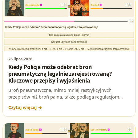
26 lipca 2026
Kiedy Policja może odebrać broń
pneumatyczną legalnie zarejestrowaną?
Kluczowe przepisy i wyjaśnienia
Broń pneumatyczna, mimo mniej restrykcyjnych
przepisów niż broń palna, także podlega regulacjom
dotyczącym jej odebrania przez Policję. Sprawdź, w
jakich sytuacjach funkcjonariusze mają do tego prawo i
jakie przepisy o tym decydują.