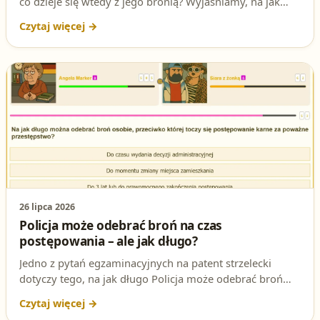
co dzieje się wtedy z jego bronią? Wyjaśniamy, na jak
długo Policja może ją czasowo odebrać, jaka jest
podstawa prawna i czym różni się to od cofnięcia
pozwolenia na broń.
26 lipca 2026
Policja może odebrać broń na czas
postępowania – ale jak długo?
Jedno z pytań egzaminacyjnych na patent strzelecki
dotyczy tego, na jak długo Policja może odebrać broń
osobie, przeciwko której toczy się postępowanie karne za
poważne przestępstwo. To przepis, który realnie może