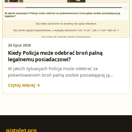
26 lipca 2026
Kiedy Policja może odebrać broń palną
legalnemu posiadaczowi?
W jakich sytuacjach Policja może odebrać za
pokwitowaniem broń palną osobie posiadającej ją
legalnie? To ważne pytanie na egzaminie na patent
strzelecki, ale też realna sytuacja dla każdego posiadacza
broni. Wyjaśniamy, która odpowiedź jest poprawna i na
jakiej podstawie prawnej.
pistolet.org