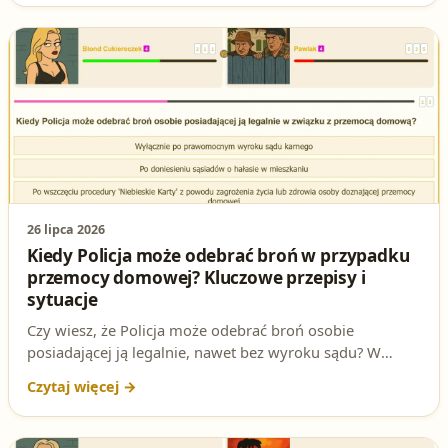
dotyczyć każdego posiadacza broni, dlatego warto znać
dokładny okres i podstawę prawną.
26 lipca 2026
Kiedy Policja może odebrać broń w przypadku
przemocy domowej? Kluczowe przepisy i
sytuacje
Czy wiesz, że Policja może odebrać broń osobie
posiadającej ją legalnie, nawet bez wyroku sądu? W
przypadku przemocy domowej kluczowa jest procedura
'Niebieskie Karty'. Sprawdź, jakie sytuacje uprawniają
organy do natychmiastowej interwencji i jakie przepisy
regulują tę kwestię.