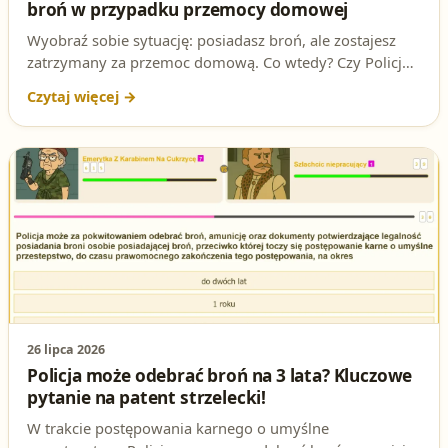
broń w przypadku przemocy domowej
Wyobraź sobie sytuację: posiadasz broń, ale zostajesz
zatrzymany za przemoc domową. Co wtedy? Czy Policja
może tylko upomnieć, czy musi działać radykalnie? To
nie jest teoria – to pytanie, które może pojawić się na
egzaminie na patent strzelecki. Sprawdź, czy znasz
odpowiedź i przygotuj się do testów!
26 lipca 2026
Policja może odebrać broń na 3 lata? Kluczowe
pytanie na patent strzelecki!
W trakcie postępowania karnego o umyślne