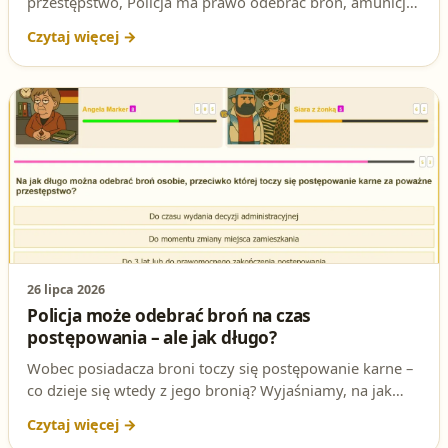
przestępstwo, Policja ma prawo odebrać broń, amunicję
oraz dokumenty potwierdzające legalność posiadania
broni. Ale na jak długo? To pytanie często pojawia się na
egzaminach na patent strzelecki. Sprawdź, jaka jest
poprawna odpowiedź i jakie są konsekwencje prawne.
26 lipca 2026
Policja może odebrać broń na czas
postępowania – ale jak długo?
Wobec posiadacza broni toczy się postępowanie karne –
co dzieje się wtedy z jego bronią? Wyjaśniamy, na jak
długo Policja może ją czasowo odebrać, jaka jest
podstawa prawna i czym różni się to od cofnięcia