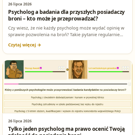
26 lipca 2026
Psycholog a badania dla przyszłych posiadaczy
broni – kto może je przeprowadzać?
Czy wiesz, że nie każdy psycholog może wydać opinię w
sprawie pozwolenia na broń? Takie pytanie regularnie
pojawia się na egzaminie na patent strzelecki. Sprawdź,
jakie wymagania musi spełnić specjalista, by móc
oceniać kandydatów na przyszłych strzelców.
26 lipca 2026
Tylko jeden psycholog ma prawo ocenić Twoją