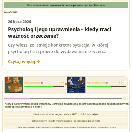
26 lipca 2026
Psycholog i jego uprawnienia – kiedy traci
ważność orzeczenie?
Czy wiesz, że istnieje konkretna sytuacja, w której
psycholog traci prawo do wydawania orzeczeń
psychologicznych na pozwolenie na broń? To pytanie
często pojawia się na testach na patent strzelecki i może
zaskoczyć niejednego kandydata. Sprawdź, czy znasz
odpowiedź i przygotuj się do egzaminu!