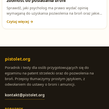
zdolność do posiadania broni
Sprawdź, jaki psycholog ma prawo wydać opinię
wymaganą do uzyskania pozwolenia na broń oraz jakie
warunki musi łącznie spełnić zgodnie z ustawą o broni i
amunicji.
pistolet.org
Poradnik i testy dla osób przygotowujących się do
egzaminu na patent strzelecki oraz do pozwolenia na
broń. Przepisy tłumaczymy prostym językiem, z
odwołaniem do ustawy o broni i amunicji.
kontakt@pistolet.org
PORADNIK