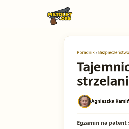
Poradnik
›
Bezpieczeństwo 
Tajemnic
strzelani
Agnieszka Kami
Egzamin na patent 