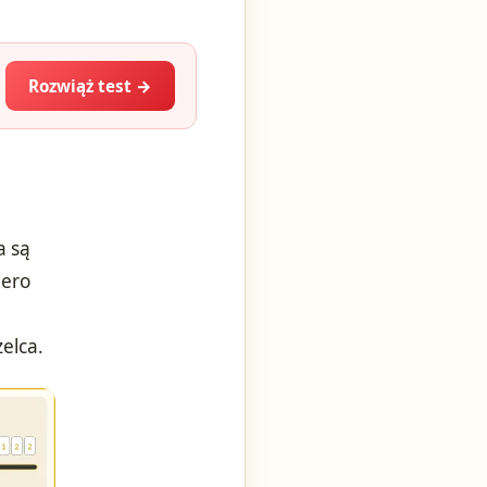
Rozwiąż test →
a są
iero
elca.