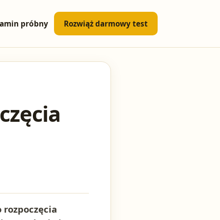
amin próbny
Rozwiąż darmowy test
częcia
o rozpoczęcia