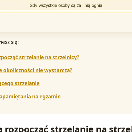
iesz się:
począć strzelanie na strzelnicy?
 okoliczności nie wystarczą?
cego strzelanie
zapamiętania na egzamin
 rozpocząć strzelanie na strze