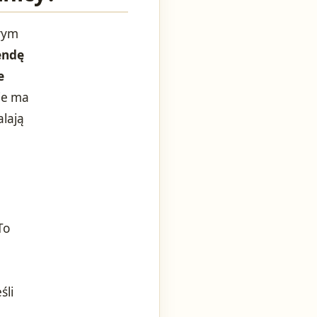
órym
endę
e
ie ma
alają
To
śli