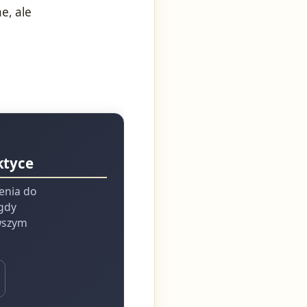
e, ale
ktyce
ienia do
 gdy
rwszym