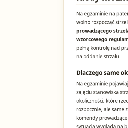
Na egzaminie na paten
wolno rozpocząć strze
prowadzącego strzel
wzorcowego regulami
pełną kontrolę nad prz
na oddanie strzału.
Dlaczego same oko
Na egzaminie pojawiają
zajęciu stanowiska strz
okoliczności, które rz
rozpocznie, ale same z
komendy prowadzącego 
sytuacja wygląda na b