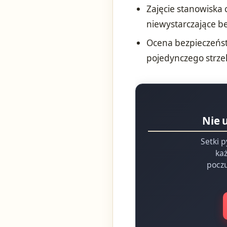
Zajęcie stanowiska c
niewystarczające b
Ocena bezpieczeńst
pojedynczego strzel
Nie 
Setki p
każ
poczu