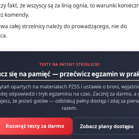
zy fakt, że wszyscy są za linią ognia, to warunki konieczn
ez komendy.
wa całej strzelnicy należy do prowadzącego, nie do
ca.
TESTY NA PATENT STRZELECKI
ucz się na pamięć — przećwicz egzamin w pra
ytań opartych na materiałach PZSS i ustawie o broni, wyjaśn
dej odpowiedzi i tryb egzaminu na czas. Zacznij za darmo, a
jesz, że jesteś gotów — odblokuj pełny dostęp i zdaj za pie
razem.
Rozwiąż testy za darmo
Zobacz plany dostępu