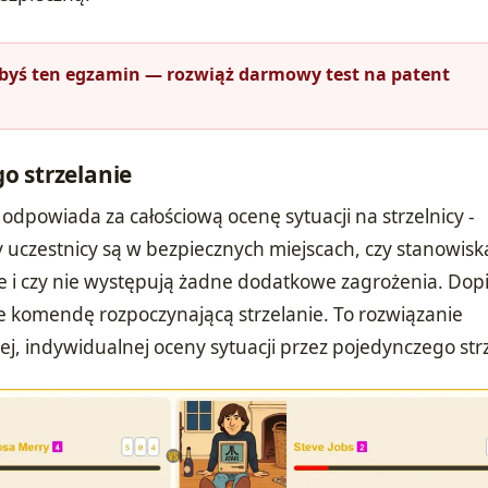
łbyś ten egzamin — rozwiąż darmowy test na patent
o strzelanie
odpowiada za całościową ocenę sytuacji na strzelnicy -
y uczestnicy są w bezpiecznych miejscach, czy stanowisk
 i czy nie występują żadne dodatkowe zagrożenia. Dop
je komendę rozpoczynającą strzelanie. To rozwiązanie
ej, indywidualnej oceny sytuacji przez pojedynczego strz