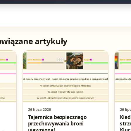
owiązane artykuły
26 lipca 2026
26 lip
Tajemnica bezpiecznego
Kied
przechowywania broni
strz
ujawniona!
Kluc