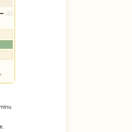
aminu
e.