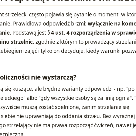
t strzelecki często pojawia się pytanie o moment, w kt
lanie. Prawidłowa odpowiedź brzmi:
wyłącznie na kom
anie
. Podstawą jest
§ 4 ust. 4 rozporządzenia w sprawi
nu strzelnic
, zgodnie z którym to prowadzący strzelan
ebiegiem zajęć i tylko on decyduje, kiedy warunki pozw
liczności nie wystarczą?
 się kuszące, ale błędne warianty odpowiedzi - np. "po
eleckiego" albo "gdy wszystkie osoby są za linią ognia". 
eczywiście muszą zostać spełnione, zanim strzelanie się
 siebie nie uprawniają do oddania strzału. Bez wyraźnej
strzelający nie ma prawa rozpocząć ćwiczeń, nawet je
ezpieczną.