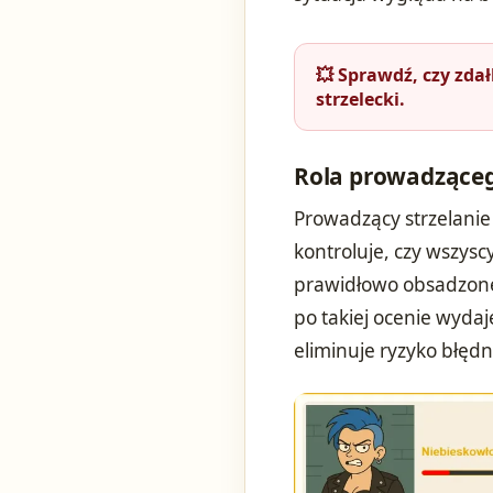
💥 Sprawdź, czy zda
strzelecki.
Rola prowadząceg
Prowadzący strzelanie 
kontroluje, czy wszysc
prawidłowo obsadzone
po takiej ocenie wyda
eliminuje ryzyko błędn