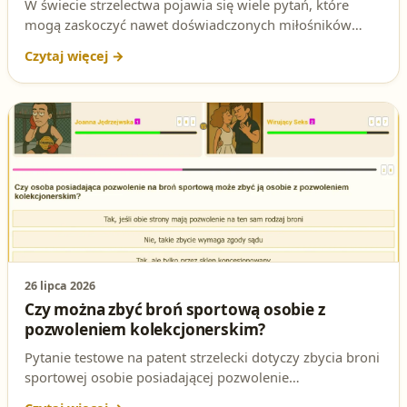
W świecie strzelectwa pojawia się wiele pytań, które
mogą zaskoczyć nawet doświadczonych miłośników
broni. Jednym z nich jest kwestia użyczania broni
łowieckiej osobie z pozwoleniem kolekcjonerskim. Czy
wiesz, jak odpowiedzieć na to pytanie? Sprawdź swoją
wiedzę i przygotuj się do egzaminu na patent strzelecki!
26 lipca 2026
Czy można zbyć broń sportową osobie z
pozwoleniem kolekcjonerskim?
Pytanie testowe na patent strzelecki dotyczy zbycia broni
sportowej osobie posiadającej pozwolenie
kolekcjonerskie. Sprawdź poprawną odpowiedź i