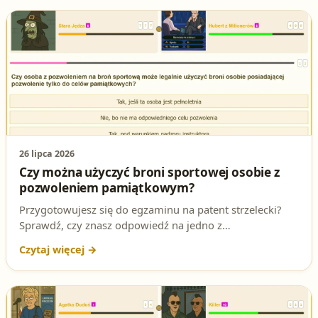
26 lipca 2026
Czy można użyczyć broni sportowej osobie z
pozwoleniem pamiątkowym?
Przygotowujesz się do egzaminu na patent strzelecki?
Sprawdź, czy znasz odpowiedź na jedno z
najważniejszych pytań testowych! Czy osoba z
pozwoleniem na broń sportową może legalnie użyczyć
broni komuś, kto ma tylko pozwolenie pamiątkowe?
Rozwiązujemy to zagadnienie krok po kroku, odwołując
się do przepisów ustawy o broni i amunicji. Przeczytaj i