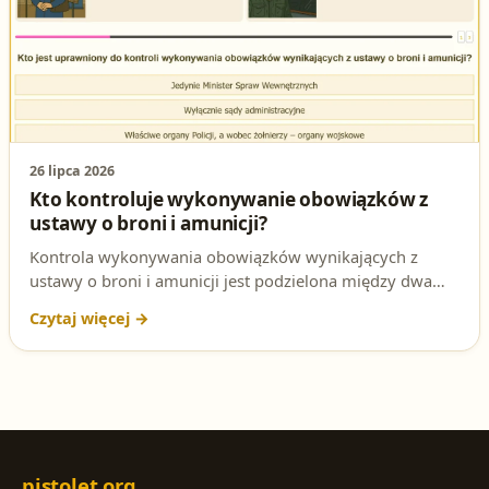
utrwal swoją wiedzę przed testem!
26 lipca 2026
Kto kontroluje wykonywanie obowiązków z
ustawy o broni i amunicji?
Kontrola wykonywania obowiązków wynikających z
ustawy o broni i amunicji jest podzielona między dwa
rodzaje organów, w zależności od statusu posiadacza
broni. Sprawdź poprawną odpowiedź na to pytanie
egzaminacyjne na patent strzelecki.
pistolet.org