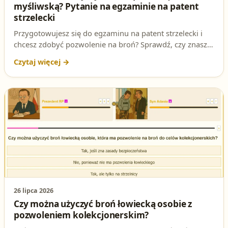
myśliwską? Pytanie na egzaminie na patent
strzelecki
Przygotowujesz się do egzaminu na patent strzelecki i
chcesz zdobyć pozwolenie na broń? Sprawdź, czy znasz
odpowiedź na jedno z najważniejszych pytań testowych:
**Komu można użyczyć broń sportową lub myśliwską?
** W tym artykule rozbierzemy je na czynniki pierwsze i
pokażemy, dlaczego odpowiedź **C** jest jedyną
poprawną. Nie daj się zaskoczyć na egzaminie!
26 lipca 2026
Czy można użyczyć broń łowiecką osobie z
pozwoleniem kolekcjonerskim?