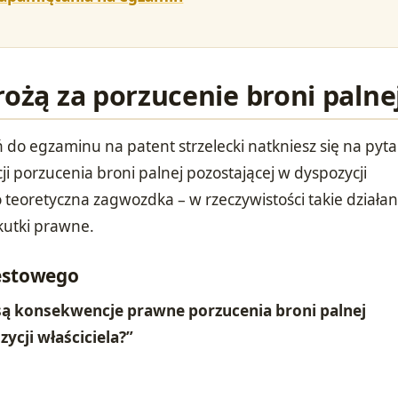
rożą za porzucenie broni palne
 do egzaminu na patent strzelecki natkniesz się na pyta
i porzucenia broni palnej pozostającej w dyspozycji
ko teoretyczna zagwozdka – w rzeczywistości takie działan
utki prawne.
testowego
 są konsekwencje prawne porzucenia broni palnej
ycji właściciela?”