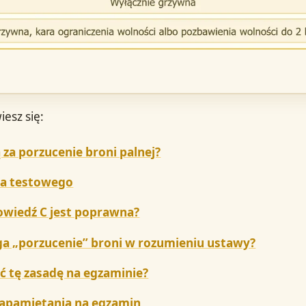
iesz się:
 za porzucenie broni palnej?
ia testowego
owiedź C jest poprawna?
a „porzucenie” broni w rozumieniu ustawy?
ć tę zasadę na egzaminie?
zapamiętania na egzamin