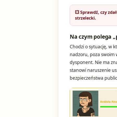
💥 Sprawdź, czy zda
strzelecki.
Na czym polega „
Chodzi o sytuację, w k
nadzoru, poza swoim w
dysponent. Nie ma znac
stanowi naruszenie us
bezpieczeństwa publi