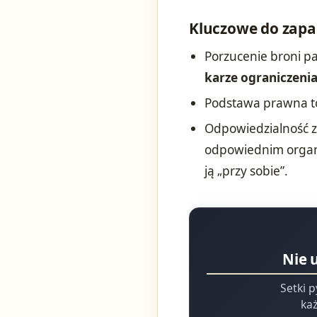
Kluczowe do zapa
Porzucenie broni pa
karze ograniczenia
Podstawa prawna 
Odpowiedzialność za
odpowiednim organo
ją „przy sobie”.
Nie 
Setki p
każ