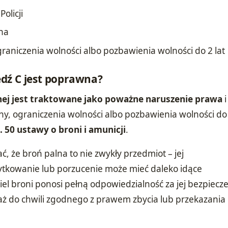
olicji
na
raniczenia wolności albo pozbawienia wolności do 2 lat
dź C jest poprawna?
nej jest traktowane jako poważne naruszenie prawa
i
y, ograniczenia wolności albo pozbawienia wolności do 2
. 50 ustawy o broni i amunicji
.
, że broń palna to nie zwykły przedmiot – jej
ytkowanie lub porzucenie może mieć daleko idące
iel broni ponosi pełną odpowiedzialność za jej bezpiec
ż do chwili zgodnego z prawem zbycia lub przekazania