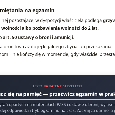
miętania na egzamin
lnej pozostającej w dyspozycji właściciela podlega
grzyw
 wolności albo pozbawienia wolności do 2 lat
.
to
art. 50 ustawy o broni i amunicji
.
 broń trwa aż do jej legalnego zbycia lub przekazania
m – nie kończy się w momencie, gdy właściciel przesta
TESTY NA PATENT STRZELECKI
ucz się na pamięć — przećwicz egzamin w pra
ytań opartych na materiałach PZSS i ustawie o broni, wyjaśn
dej odpowiedzi i tryb egzaminu na czas. Zacznij za darmo, a