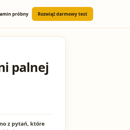
amin próbny
Rozwiąż darmowy test
i palnej
no z pytań, które