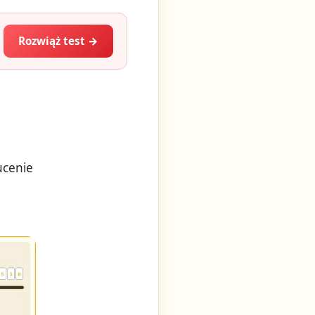
Rozwiąż test →
ucenie