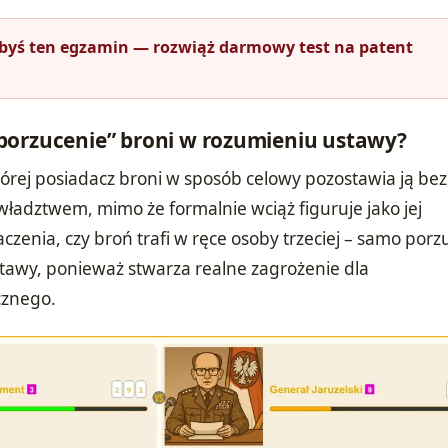
łbyś ten egzamin — rozwiąż darmowy test na patent
porzucenie” broni w rozumieniu ustawy?
tórej posiadacz broni w sposób celowy pozostawia ją bez
ładztwem, mimo że formalnie wciąż figuruje jako jej
zenia, czy broń trafi w ręce osoby trzeciej – samo porz
tawy, ponieważ stwarza realne zagrożenie dla
cznego.