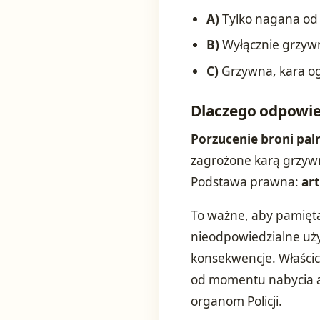
A)
Tylko nagana od P
B)
Wyłącznie grzyw
C)
Grzywna, kara og
Dlaczego odpowie
Porzucenie broni pal
zagrożone karą grzywn
Podstawa prawna:
art
To ważne, aby pamiętać
nieodpowiedzialne uż
konsekwencje. Właścic
od momentu nabycia a
organom Policji.