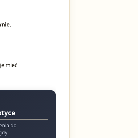
nie,
je mieć
ktyce
ienia do
 gdy