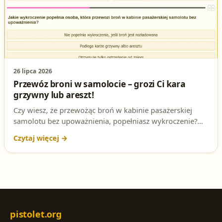
26 lipca 2026
Przewóz broni w samolocie – grozi Ci kara
grzywny lub areszt!
Czy wiesz, że przewożąc broń w kabinie pasażerskiej
samolotu bez upoważnienia, popełniasz wykroczenie?
Niezależnie od tego, czy broń jest załadowana, czy nie,
grozi Ci kara grzywny lub aresztu. Sprawdź, jakie
przepisy regulują tę kwestię i dlaczego odpowiedź na to
pytanie jest kluczowa dla każdego posiadacza broni.
pistolet.org