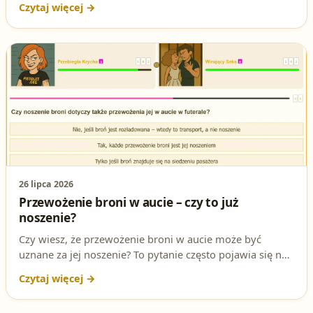
jakie kary grożą za ten błąd i jakie przepisy regulują tę
kwestię. Sprawdź, zanim będzie za późno!
26 lipca 2026
Przewożenie broni w aucie – czy to już
noszenie?
Czy wiesz, że przewożenie broni w aucie może być
uznane za jej noszenie? To pytanie często pojawia się na
egzaminie na patent strzelecki i budzi wiele wątpliwości.
W tym artykule rozwiejemy wszystkie niejasności i
pomożemy Ci przygotować się do testów!