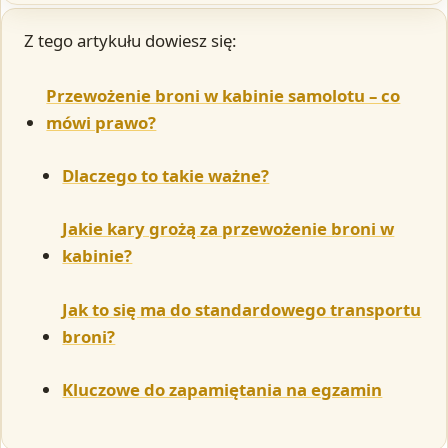
Z tego artykułu dowiesz się:
Przewożenie broni w kabinie samolotu – co
mówi prawo?
Dlaczego to takie ważne?
Jakie kary grożą za przewożenie broni w
kabinie?
Jak to się ma do standardowego transportu
broni?
Kluczowe do zapamiętania na egzamin