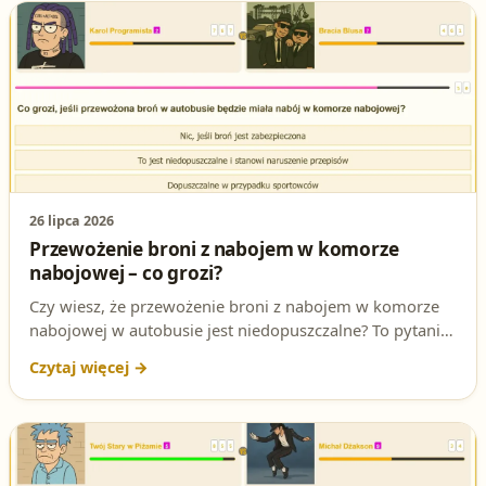
26 lipca 2026
Przewożenie broni z nabojem w komorze
nabojowej – co grozi?
Czy wiesz, że przewożenie broni z nabojem w komorze
nabojowej w autobusie jest niedopuszczalne? To pytanie
często pojawia się na testach na patent strzelecki.
Sprawdź, dlaczego odpowiedź **B** jest jedyną
poprawną i jakie konsekwencje mogą Cię spotkać za
złamanie tego przepisu.