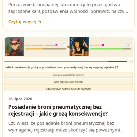
Porzucenie broni palnej lub amunicji to przestępstwo
zagrożone karą pozbawienia wolności. Sprawdź, na czym
polega ta odpowiedzialność karna i jak to pytanie
pojawia się na egzaminie na patent strzelecki.
26 lipca 2026
Posiadanie broni pneumatycznej bez
rejestracji – jakie grożą konsekwencje?
Czy wiesz, że posiadanie broni pneumatycznej bez
wymaganej rejestracji może skończyć się poważnymi
konsekwencjami prawnymi? W tym artykule wyjaśniamy,