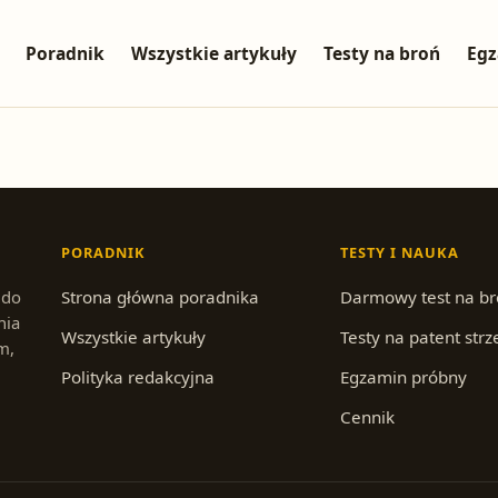
Poradnik
Wszystkie artykuły
Testy na broń
Egz
PORADNIK
TESTY I NAUKA
 do
Strona główna poradnika
Darmowy test na b
nia
Wszystkie artykuły
Testy na patent strz
m,
Polityka redakcyjna
Egzamin próbny
Cennik