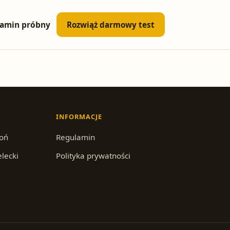
amin próbny
Rozwiąż darmowy test
INFORMACJE
roń
Regulamin
elecki
Polityka prywatności