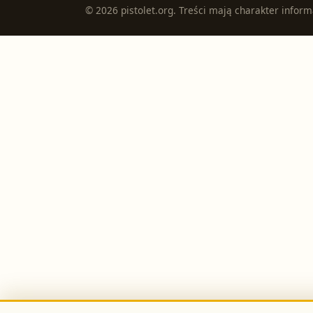
©
2026
pistolet.org
. Treści mają charakter inform