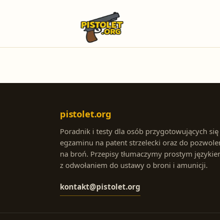
pistolet.org
Poradnik i testy dla osób przygotowujących się
egzaminu na patent strzelecki oraz do pozwole
na broń. Przepisy tłumaczymy prostym językie
z odwołaniem do ustawy o broni i amunicji.
kontakt@pistolet.org