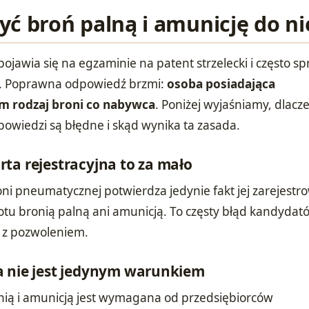
ć broń palną i amunicję do ni
pojawia się na egzaminie na patent strzelecki i często s
. Poprawna odpowiedź brzmi:
osoba posiadająca
m rodzaj broni co nabywca
. Poniżej wyjaśniamy, dlacz
powiedzi są błędne i skąd wynika ta zasada.
ta rejestracyjna to za mało
oni pneumatycznej potwierdza jedynie fakt jej zarejestr
otu bronią palną ani amunicją. To częsty błąd kandydat
ę z pozwoleniem.
a nie jest jedynym warunkiem
nią i amunicją jest wymagana od przedsiębiorców