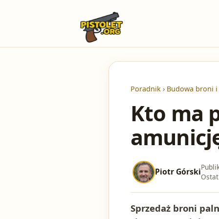
Poradnik
›
Budowa broni i
Kto ma p
amunicj
Publi
Piotr Górski
Ostat
Sprzedaż broni paln