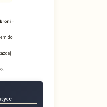
 broni
–
ntem do
każdej
o.
ktyce