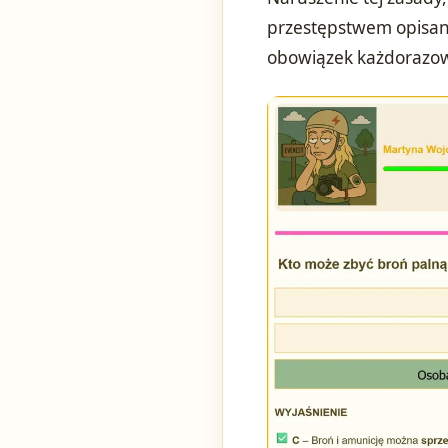
przestępstwem opisany
obowiązek każdorazow