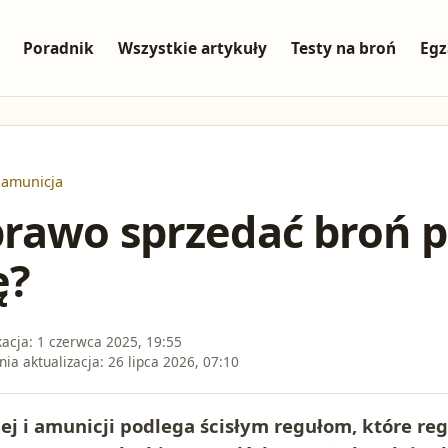
Poradnik
Wszystkie artykuły
Testy na broń
Egz
 amunicja
rawo sprzedać broń p
ę?
kacja:
1 czerwca 2025, 19:55
nia aktualizacja:
26 lipca 2026, 07:10
ej i amunicji podlega ścisłym regułom, które re