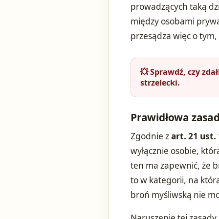
prowadzących taką dzi
między osobami prywa
przesądza więc o tym,
💥 Sprawdź, czy zda
strzelecki.
Prawidłowa zasa
Zgodnie z
art. 21 ust.
wyłącznie osobie, któr
ten ma zapewnić, że br
to w kategorii, na któ
broń myśliwską nie m
Naruszenie tej zasady,