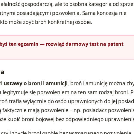
ałalność gospodarczą, ale to osobna kategoria od sprz
tnymi posiadającymi pozwolenia. Sama koncesja nie
 kto może zbyć broń konkretnej osobie.
łbyś ten egzamin — rozwiąż darmowy test na patent
da
 1 ustawy o broni i amunicji
, broń i amunicję można zb
a legitymuje się pozwoleniem na ten sam rodzaj broni. P
oń trafia wyłącznie do osób uprawnionych do jej posiad
rą faktycznie mają pozwolenie – np. posiadacz pozwoleni
oże kupić broni bojowej bez odpowiedniego uprawnieni
 czyli zbycie broni osobie bez wymaganego pozwolenia, 