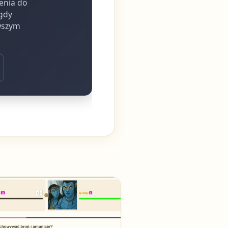
ienia do
 gdy
rwszym