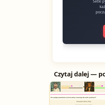
Setki p
każ
poczu
Czytaj dalej — p