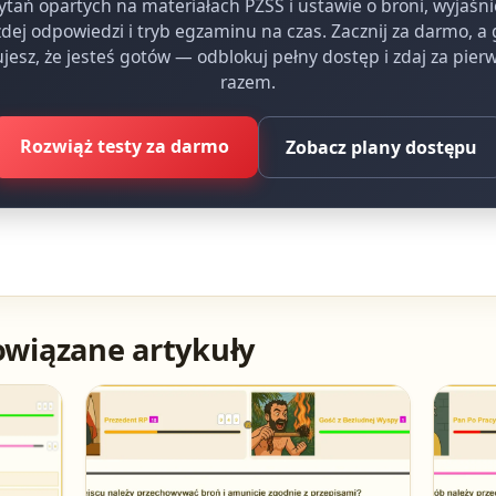
ytań opartych na materiałach PZSS i ustawie o broni, wyjaśn
dej odpowiedzi i tryb egzaminu na czas. Zacznij za darmo, a
jesz, że jesteś gotów — odblokuj pełny dostęp i zdaj za pie
razem.
Rozwiąż testy za darmo
Zobacz plany dostępu
owiązane artykuły