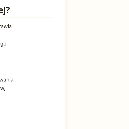
ej?
prawia
ego
owania
ów,