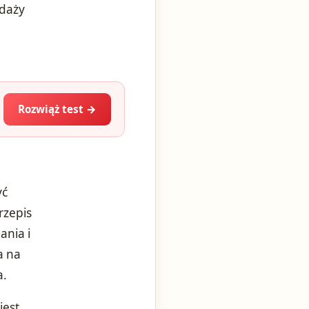
edaży
Rozwiąż test →
yć
rzepis
ania i
a na
a.
jest