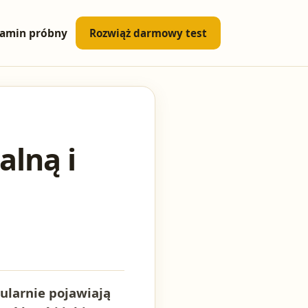
amin próbny
Rozwiąż darmowy test
alną i
gularnie pojawiają