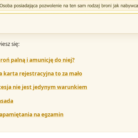
iesz się:
roń palną i amunicję do niej?
 karta rejestracyjna to za mało
esja nie jest jedynym warunkiem
asada
zapamiętania na egzamin