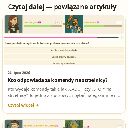
Czytaj dalej — powiązane artykuły
26 lipca 2026
Kto odpowiada za komendy na strzelnicy?
Kto wydaje komendy takie jak „ŁADUJ” czy „STOP” na
strzelnicy? To jedno z kluczowych pytań na egzaminie na
patent strzelecki. Poznaj poprawną odpowiedź i zrozum,
dlaczego prawo do wydawania komend ma tylko jedna
osoba na osi.