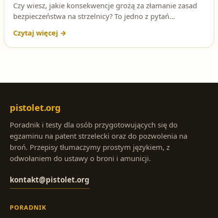
Czy wiesz, jakie konsekwencje grożą za złamanie zasad
bezpieczeństwa na strzelnicy? To jedno z pytań
testowych na patent strzelecki, do którego warto znać
poprawną odpowiedź i jej podstawę prawną.
pistolet.org
Poradnik i testy dla osób przygotowujących się do
egzaminu na patent strzelecki oraz do pozwolenia na
broń. Przepisy tłumaczymy prostym językiem, z
odwołaniem do ustawy o broni i amunicji.
kontakt@pistolet.org
PORADNIK