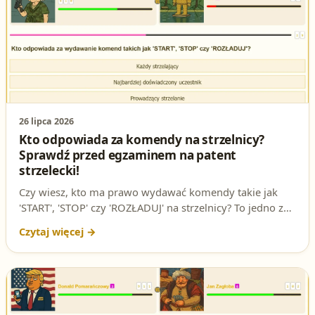
26 lipca 2026
Kto odpowiada za komendy na strzelnicy?
Sprawdź przed egzaminem na patent
strzelecki!
Czy wiesz, kto ma prawo wydawać komendy takie jak
'START', 'STOP' czy 'ROZŁADUJ' na strzelnicy? To jedno z
najważniejszych pytań na egzaminie na patent strzelecki.
Sprawdź, czy znasz odpowiedź i przygotuj się do testów
online!