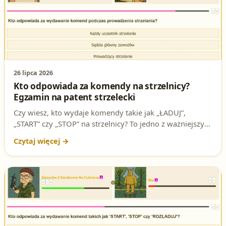
26 lipca 2026
Kto odpowiada za komendy na strzelnicy?
Egzamin na patent strzelecki
Czy wiesz, kto wydaje komendy takie jak „ŁADUJ”,
„START” czy „STOP” na strzelnicy? To jedno z ważniejszych
pytań na egzaminie na patent strzelecki. Sprawdź
poprawną odpowiedź i przygotuj się do testów.