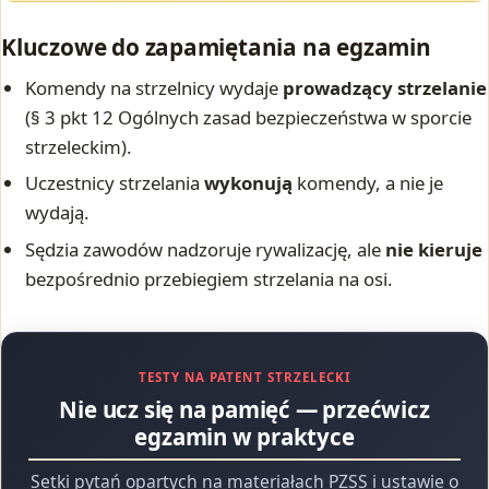
Kluczowe do zapamiętania na egzamin
Komendy na strzelnicy wydaje
prowadzący strzelanie
(§ 3 pkt 12 Ogólnych zasad bezpieczeństwa w sporcie
strzeleckim).
Uczestnicy strzelania
wykonują
komendy, a nie je
wydają.
Sędzia zawodów nadzoruje rywalizację, ale
nie kieruje
bezpośrednio przebiegiem strzelania na osi.
TESTY NA PATENT STRZELECKI
Nie ucz się na pamięć — przećwicz
egzamin w praktyce
Setki pytań opartych na materiałach PZSS i ustawie o