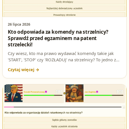
26 lipca 2026
Kto odpowiada za komendy na strzelnicy?
Sprawdź przed egzaminem na patent
strzelecki!
Czy wiesz, kto ma prawo wydawać komendy takie jak
'START', 'STOP' czy 'ROZŁADUJ' na strzelnicy? To jedno z
najważniejszych pytań na egzaminie na patent strzelecki.
Sprawdź, czy znasz odpowiedź i przygotuj się do testów
online!