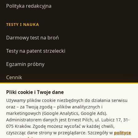
Polityka redakcyjna
TESTY I NAUKA
Darmowy test na broń
Testy na patent strzelecki
Egzamin próbny
Cennik
Pliki cookie i Twoje dane
INFORMACJE
Używamy plików cookie niezbędnych do działania serwisu
oraz – za Twoją zgodą – plików analitycznych i
Regulamin
marketingowych (Google Analytics, Google Ads).
Administratorem danych jest
,
Polityka prywatności
. Zgodę możesz wycofać w każdej chwili,
czyszcząc dane strony w przeglądarce. Szczegóły w
polityce