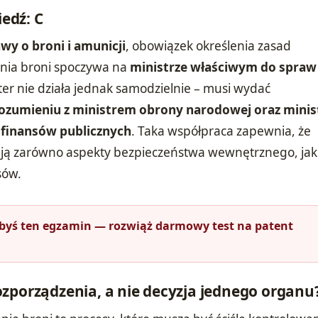
edź: C
awy o broni i amunicji
, obowiązek określenia zasad
enia broni spoczywa na
ministrze właściwym do spraw
ster nie działa jednak samodzielnie – musi wydać
ozumieniu z ministrem obrony narodowej oraz mini
finansów publicznych
. Taka współpraca zapewnia, że
ją zarówno aspekty bezpieczeństwa wewnętrznego, jak 
sów.
łbyś ten egzamin — rozwiąż darmowy test na patent
zporządzenia, a nie decyzja jednego organu