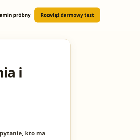
amin próbny
Rozwiąż darmowy test
ia i
pytanie, kto ma