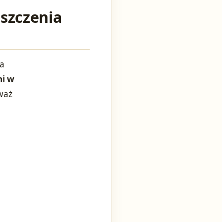
szczenia
na
ni w
eważ