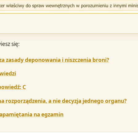
iesz się:
a zasady deponowania i niszczenia broni?
wiedzi
owiedź: C
a rozporządzenia, a nie decyzja jednego organu?
zapamiętania na egzamin