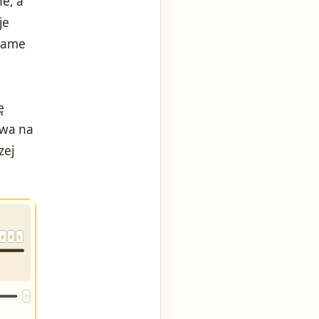
ne, a
je
 same
ę
ywa na
zej