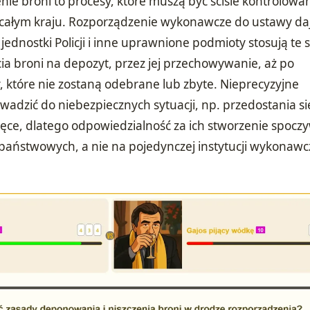
ie broni to procesy, które muszą być ściśle kontrolowa
w całym kraju. Rozporządzenie wykonawcze do ustawy da
jednostki Policji i inne uprawnione podmioty stosują te
ia broni na depozyt, przez jej przechowywanie, aż po
, które nie zostaną odebrane lub zbyte. Nieprecyzyjne
wadzić do niebezpiecznych sytuacji, np. przedostania si
ęce, dlatego odpowiedzialność za ich stworzenie spocz
aństwowych, a nie na pojedynczej instytucji wykonawc