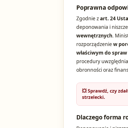
Poprawna odpowi
Zgodnie z
art. 24 Ust
deponowania i niszcz
wewnętrznych
. Mini
rozporządzenie
w por
właściwym do spraw 
procedury uwzględnia
obronności oraz finan
💥 Sprawdź, czy zda
strzelecki.
Dlaczego forma ro