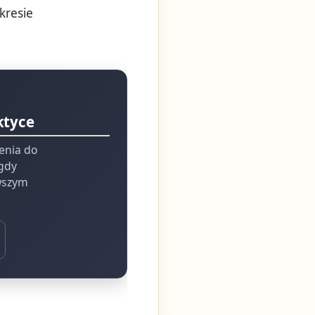
kresie
ktyce
ienia do
 gdy
rwszym