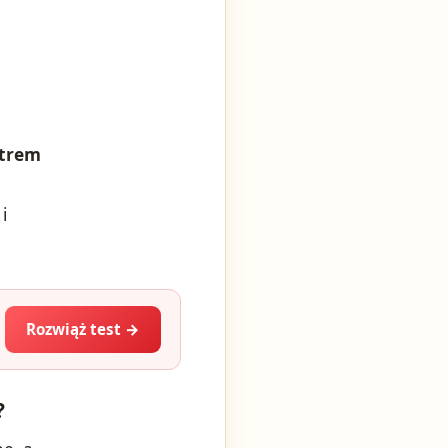
strem
i
Rozwiąż test →
?