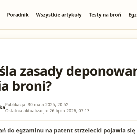
Poradnik
Wszystkie artykuły
Testy na broń
Egz
śla zasady deponowan
ia broni?
Publikacja:
30 maja 2025, 20:52
ka
Ostatnia aktualizacja:
26 lipca 2026, 07:13
ń do egzaminu na patent strzelecki pojawia się 