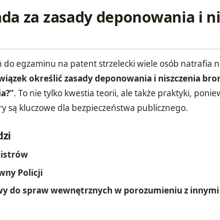
da za zasady deponowania i ni
 do egzaminu na patent strzelecki wiele osób natrafia 
iązek określić zasady deponowania i niszczenia bro
ia?”
. To nie tylko kwestia teorii, ale także praktyki, poni
y są kluczowe dla bezpieczeństwa publicznego.
zi
nistrów
ny Policji
iwy do spraw wewnętrznych w porozumieniu z innymi