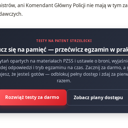
istrów, ani Komendant Główny Policji nie mają w tym za
dawczych.
TESTY NA PATENT STRZELECKI
ucz się na pamięć — przećwicz egzamin w pra
ytań opartych na materiałach PZSS i ustawie o broni, wyjaśn
dej odpowiedzi i tryb egzaminu na czas. Zacznij za darmo, a
jesz, że jesteś gotów — odblokuj pełny dostęp i zdaj za pie
razem.
Rozwiąż testy za darmo
Zobacz plany dostępu