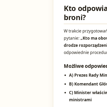
Kto odpowia
broni?
W trakcie przygotowań
pytanie:
„Kto ma obow
drodze rozporządzen
odpowiednie procedur
Możliwe odpowied
A) Prezes Rady Mi
B) Komendant Głów
C) Minister właśc
ministrami