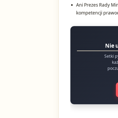
Ani Prezes Rady Min
kompetencji prawo
Nie 
Setki p
każ
poczu