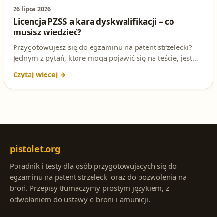
26 lipca 2026
Licencja PZSS a kara dyskwalifikacji – co
musisz wiedzieć?
Przygotowujesz się do egzaminu na patent strzelecki?
Jednym z pytań, które mogą pojawić się na teście, jest
kwestia otrzymania licencji PZSS podczas kary
dyskwalifikacji. Sprawdź, jaka jest poprawna odpowiedź i
dlaczego to takie istotne!
pistolet.org
Poradnik i testy dla osób przygotowujących się do
egzaminu na patent strzelecki oraz do pozwolenia na
broń. Przepisy tłumaczymy prostym językiem, z
odwołaniem do ustawy o broni i amunicji.