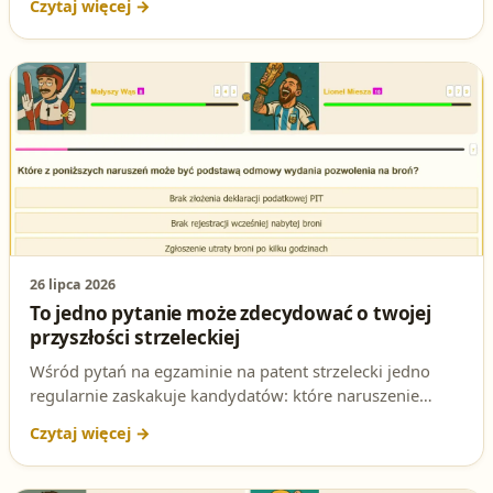
przyznania licencji zawodniczej — i jaka jest podstawa
prawna tej decyzji.
26 lipca 2026
To jedno pytanie może zdecydować o twojej
przyszłości strzeleckiej
Wśród pytań na egzaminie na patent strzelecki jedno
regularnie zaskakuje kandydatów: które naruszenie
może być podstawą odmowy wydania pozwolenia na
broń? Poznaj poprawną odpowiedź i podstawę prawną,
by nie dać się zaskoczyć na egzaminie.