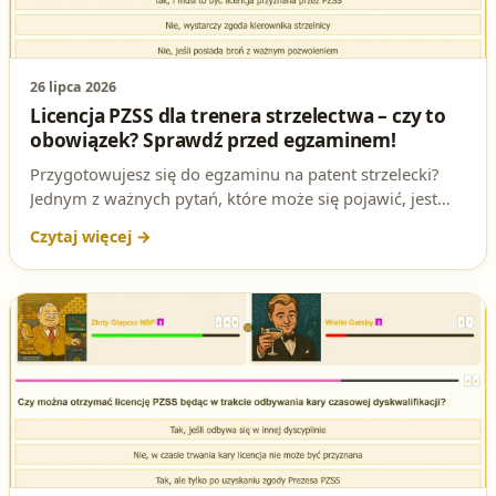
26 lipca 2026
Licencja PZSS dla trenera strzelectwa – czy to
obowiązek? Sprawdź przed egzaminem!
Przygotowujesz się do egzaminu na patent strzelecki?
Jednym z ważnych pytań, które może się pojawić, jest
kwestia licencji dla prowadzącego strzelanie. Czy musi
mieć licencję trenera lub sędziego PZSS? Rozwiązujemy
to zagadnienie i podpowiadamy, jak przygotować się do
testów!