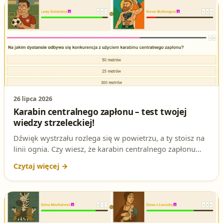
26 lipca 2026
Karabin centralnego zapłonu – test twojej
wiedzy strzeleckiej!
Dźwięk wystrzału rozlega się w powietrzu, a ty stoisz na
linii ognia. Czy wiesz, że karabin centralnego zapłonu
wymaga od ciebie precyzji na dystansie, który może cię
zaskoczyć? Sprawdź swoją wiedzę i przygotuj się do
egzaminu!