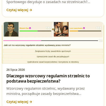
Sportowego decyduje o zasadach na strzelnicach?
Sprawdź, kto naprawdę odpowiada za wzorcowy
regulamin strzelnic i dlaczego ta odpowiedź jest
kluczowa dla każdego przyszłego strzelca.
26 lipca 2026
Dlaczego wzorcowy regulamin strzelnic to
podstawa bezpieczeństwa?
Wzorcowy regulamin strzelnic, wydawany przez
ministra, porządkuje zasady bezpieczeństwa
obowiązujące na wszystkich obiektach strzeleckich w
Polsce. Sprawdź, jaki jest jego cel i dlaczego to pytanie