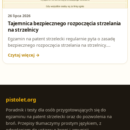
26 lipca 2026
Tajemnica bezpiecznego rozpoczęcia strzelania
na strzelnicy
Egzamin na patent strzelecki regularnie pyta o zasadę
bezpiecznego rozpoczęcia strzelania na strzelnicy.
Sprawdź, kto wydaje komendę do rozpoczęcia strzelania
i dlaczego to jedyny moment, w którym wolno oddać
strzał.
pistolet.org
Poradnik i testy dla osób przygotowujących się do
egzaminu na patent strzelecki oraz do pozwolenia na
broń. Przepisy tłumaczymy prostym językiem, z
odwołaniem do ustawy o broni i amunicji.