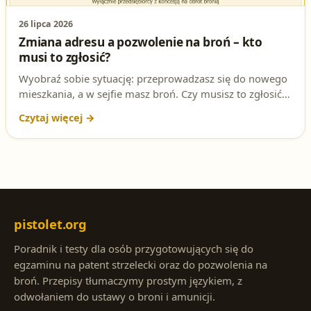
26 lipca 2026
Zmiana adresu a pozwolenie na broń – kto
musi to zgłosić?
Wyobraź sobie sytuację: przeprowadzasz się do nowego
mieszkania, a w sejfie masz broń. Czy musisz to zgłosić?
A może dotyczy to tylko broni palnej? Sprawdź, czy znasz
odpowiedź, i przygotuj się do egzaminu na patent
strzelecki!
pistolet.org
Poradnik i testy dla osób przygotowujących się do
egzaminu na patent strzelecki oraz do pozwolenia na
broń. Przepisy tłumaczymy prostym językiem, z
odwołaniem do ustawy o broni i amunicji.