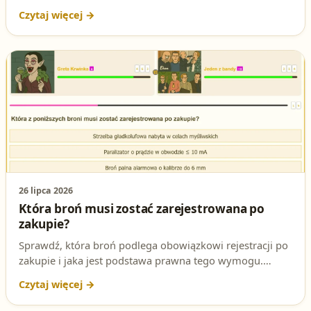
pytanie egzaminacyjne na patent strzelecki wyjaśnione
krok po kroku.
26 lipca 2026
Która broń musi zostać zarejestrowana po
zakupie?
Sprawdź, która broń podlega obowiązkowi rejestracji po
zakupie i jaka jest podstawa prawna tego wymogu.
Kluczowe zagadnienie na egzaminie na patent strzelecki.