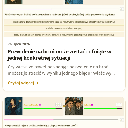
26 lipca 2026
Pozwolenie na broń może zostać cofnięte w
jednej konkretnej sytuacji
Czy wiesz, że nawet posiadając pozwolenie na broń,
możesz je stracić w wyniku jednego błędu? Właściwy
organ Policji ma prawo cofnąć dokument, jeśli zostaniesz
skazany za określone przestępstwo. Sprawdź, czy znasz
odpowiedź na to podchwytliwe pytanie z testu na patent
strzelecki!