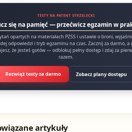
TESTY NA PATENT STRZELECKI
ucz się na pamięć — przećwicz egzamin w pra
ytań opartych na materiałach PZSS i ustawie o broni, wyjaśn
dej odpowiedzi i tryb egzaminu na czas. Zacznij za darmo, a
jesz, że jesteś gotów — odblokuj pełny dostęp i zdaj za pie
razem.
Rozwiąż testy za darmo
Zobacz plany dostępu
owiązane artykuły