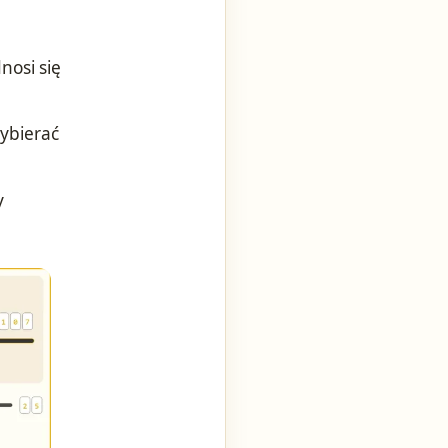
nosi się
ybierać
y