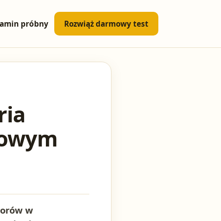
amin próbny
Rozwiąż darmowy test
ria
rtowym
iorów w