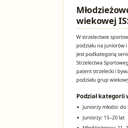
Młodzieżowc
wiekowej IS
W strzelectwie sporto
podziału na juniorów 
jest podkategorią se
Strzelectwa Sportowego
patent strzelecki i by
podziału grup wiekow
Podział kategorii
Juniorzy młodsi: do 
Juniorzy: 15–20 lat
Młodzieżowcy: 21–2