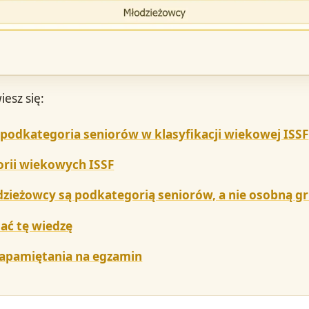
iesz się:
podkategoria seniorów w klasyfikacji wiekowej ISSF
orii wiekowych ISSF
zieżowcy są podkategorią seniorów, a nie osobną g
ać tę wiedzę
zapamiętania na egzamin