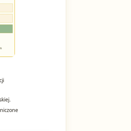
ji
kiej.
aniczone