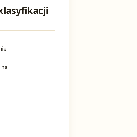
lasyfikacji
nie
e na