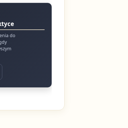
ktyce
ienia do
 gdy
rwszym