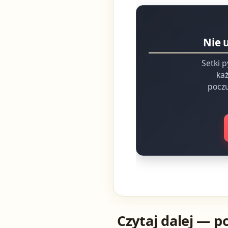
Nie 
Setki p
każ
poczu
Czytaj dalej — p