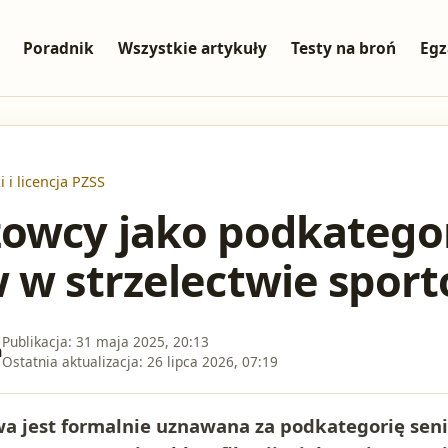
Poradnik
Wszystkie artykuły
Testy na broń
Egz
i i licencja PZSS
żowcy jako podkatego
 w strzelectwie spo
Publikacja:
31 maja 2025, 20:13
a
Ostatnia aktualizacja:
26 lipca 2026, 07:19
a jest formalnie uznawana za podkategorię sen