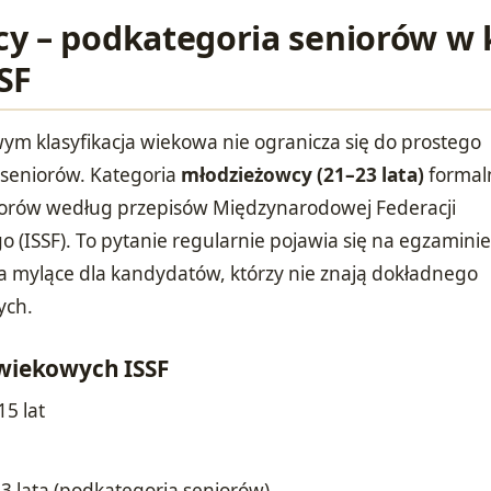
y – podkategoria seniorów w k
SF
wym klasyfikacja wiekowa nie ogranicza się do prostego
i seniorów. Kategoria
młodzieżowcy (21–23 lata)
formal
niorów według przepisów Międzynarodowej Federacji
 (ISSF). To pytanie regularnie pojawia się na egzamini
wa mylące dla kandydatów, którzy nie znają dokładnego
ych.
 wiekowych ISSF
15 lat
3 lata (podkategoria seniorów)