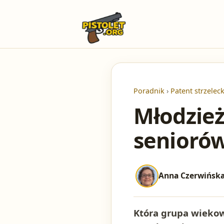
Poradnik
›
Patent strzeleck
Młodzie
seniorów
Anna Czerwińsk
Która grupa wiekow