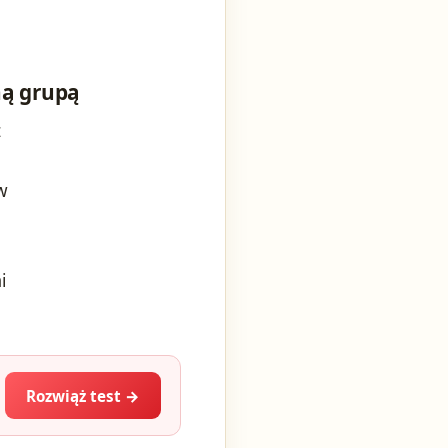
ną grupą
z
w
i
Rozwiąż test →