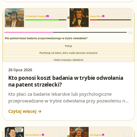
co decyduje o legalności badania i jak przygotować się
do tego pytania.
26 lipca 2026
Kto ponosi koszt badania w trybie odwołania
na patent strzelecki?
Kto płaci za badanie lekarskie lub psychologiczne
przeprowadzane w trybie odwołania przy pozwoleniu na
broń? Wyjaśniamy tę zasadę i jej podstawę prawną -
kluczowe pytanie na egzaminie na patent strzelecki.