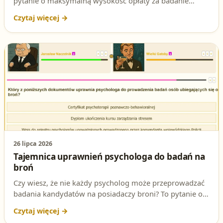
pytanie o maksymalną wysokość opłaty za badanie
lekarskie lub psychologiczne. Wyjaśniamy, jaka to kwota,
skąd wynika i jak zapamiętać poprawną odpowiedź.
26 lipca 2026
Tajemnica uprawnień psychologa do badań na
broń
Czy wiesz, że nie każdy psycholog może przeprowadzać
badania kandydatów na posiadaczy broni? To pytanie o
dokument uprawniający do takich badań regularnie
pojawia się na egzaminie na patent strzelecki. Sprawdź,