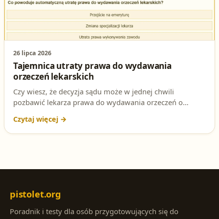
26 lipca 2026
Tajemnica utraty prawa do wydawania
orzeczeń lekarskich
Czy wiesz, że decyzja sądu może w jednej chwili
pozbawić lekarza prawa do wydawania orzeczeń o
zdolności do posiadania broni? To właśnie jedno z tych
pytań, które mogą zaskoczyć na egzaminie na patent
strzelecki. Przygotuj się na każdą ewentualność i
sprawdź swoją wiedzę!
pistolet.org
Poradnik i testy dla osób przygotowujących się do