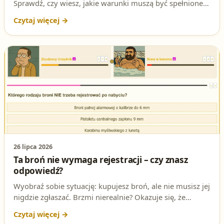
Sprawdź, czy wiesz, jakie warunki muszą być spełnione,
aby uznać czyn za porzucenie broni. To jedno z tych
pytań, które mogą zadecydować o Twoim sukcesie na
teście!
26 lipca 2026
Ta broń nie wymaga rejestracji – czy znasz
odpowiedź?
Wyobraź sobie sytuację: kupujesz broń, ale nie musisz jej
nigdzie zgłaszać. Brzmi nierealnie? Okazuje się, że
istnieje taki przypadek! Sprawdź, czy znasz odpowiedź na
to podchwytliwe pytanie z testu na patent strzelecki.