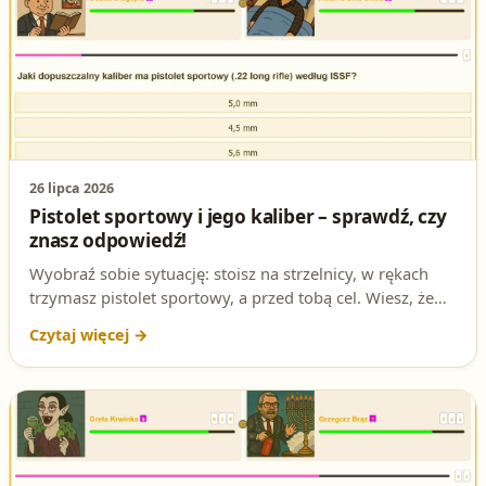
26 lipca 2026
Pistolet sportowy i jego kaliber – sprawdź, czy
znasz odpowiedź!
Wyobraź sobie sytuację: stoisz na strzelnicy, w rękach
trzymasz pistolet sportowy, a przed tobą cel. Wiesz, że
każdy milimetr ma znaczenie. Ale czy na pewno znasz
dopuszczalny kaliber pistoletu sportowego (.22 long rifle)
według ISSF? To pytanie może zadecydować o twoim
wyniku na egzaminie!