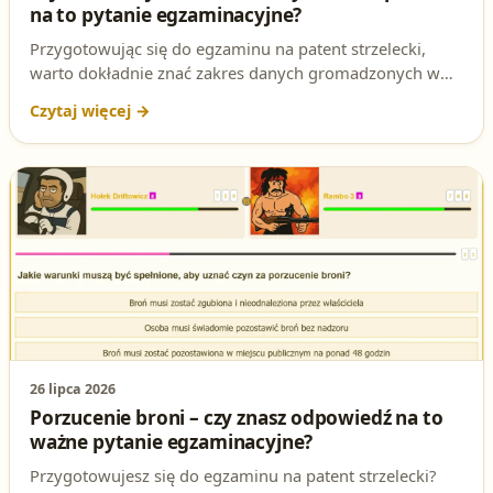
na to pytanie egzaminacyjne?
Przygotowując się do egzaminu na patent strzelecki,
warto dokładnie znać zakres danych gromadzonych w
rejestrze broni. Sprawdź, jakie informacje przechowuje
rejestr prowadzony przez Komendanta Głównego Policji
i dlaczego to pytanie regularnie pojawia się na teście.
26 lipca 2026
Porzucenie broni – czy znasz odpowiedź na to
ważne pytanie egzaminacyjne?
Przygotowujesz się do egzaminu na patent strzelecki?